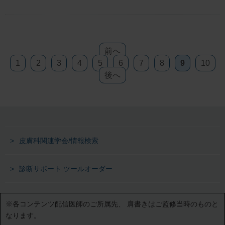
前へ
1
2
3
4
5
6
7
8
9
10
後へ
皮膚科関連学会/情報検索
診断サポート ツールオーダー
※各コンテンツ配信医師のご所属先、
肩書きはご監修当時のものと
なります。