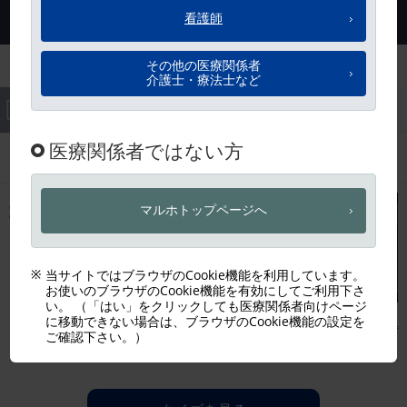
…Detail ∨
Academy of Dermatology (“AAD”) for personal educational use only. The
Content may not be distributed in whole or in part to any third parties without
>
免責事項
express written permission from AAD, nor may end users translate, edit,
modify or otherwise create derivative works from the Content. The licensing of
the Content by AAD does not constitute or imply any endorsement of any
company and/or any of its goods, services or written work product.
問題
Question 16
この患者が発症するリスクが最も
高い疾患・症状は何ですか？
写真：Journal of the
American Academy of
Dermatology提供
無断複写・転載禁止