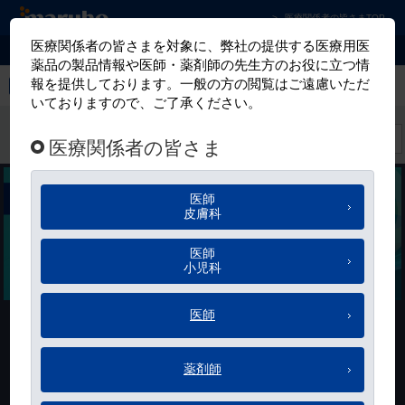
マルホ株式会社 皮膚科学領域での卓越した貢
医療関係者の皆さまTOP
お気に入り
米国皮膚科学会（American Academy of Dermatology：AAD）の
医学生涯教育プログラムの1つである『Question of the Week』か
ら厳選した問題（日本語版）を毎月1問お届けします。
The Content is owned by and licensed with the permission of the American