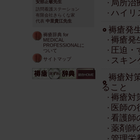
局所治
安部正敏先生
訪問看護ステーション
ハイリ
有限会社きらくな家
代表
中里貴江先生
褥瘡発
褥瘡辞典 for
褥瘡発
MEDICAL
PROFESSIONALに
圧迫・
ついて
スキン
サイトマップ
褥瘡対
ること
褥瘡対
医師の
看護師
薬剤師
管理栄