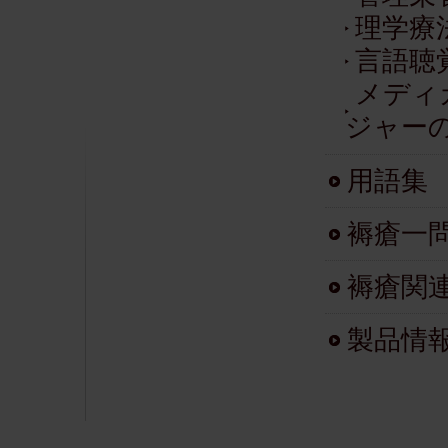
理学療
言語聴
メディ
ジャー
用語集
褥瘡一
褥瘡関
製品情