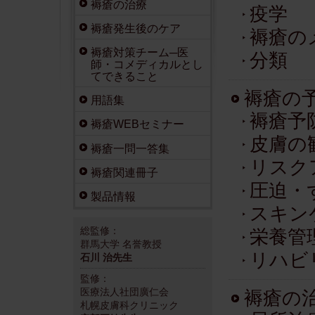
褥瘡の治療
疫学
褥瘡発生後のケア
褥瘡の
褥瘡対策チーム─医
分類
師・コメディカルとし
てできること
褥瘡の予
用語集
褥瘡予
褥瘡WEBセミナー
皮膚の
褥瘡一問一答集
リスク
褥瘡関連冊子
圧迫・
製品情報
スキン
総監修：
栄養管
群馬大学 名誉教授
リハビ
石川 治先生
監修：
医療法人社団廣仁会
褥瘡の
札幌皮膚科クリニック