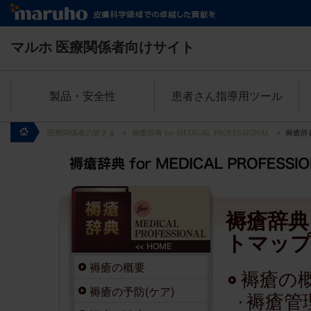
マルホ
医療関係者向けサイト
製品・安全性
患者さん指導用ツール
医療関係者の皆さま
褥瘡辞典 for MEDICAL PROFESSIONAL
褥瘡辞典
褥瘡辞典 f
トマッ
褥瘡の概要
褥瘡の
褥瘡の予防(ケア)
褥瘡管