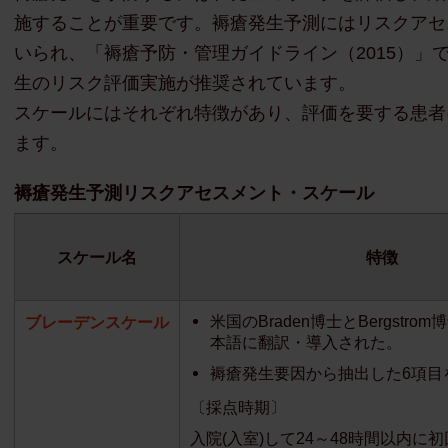
施することが重要です。褥瘡発生予測にはリスクアセ
いられ、「褥瘡予防・管理ガイドライン（2015）」
生のリスク評価実施が推奨されています。
スケールにはそれぞれ特徴があり、評価を要する患者
ます。
褥瘡発生予測リスクアセスメント・スケール
スケール名
特徴
米国のBraden博士とBergstr
ブレーデンスケール
本語に翻訳・導入された。
褥瘡発生要因から抽出した6項目
〔採点時期〕
入院(入室)して24～48時間以内に