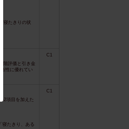
う(寝たきりの状
る。
C1
前段階評価と引き金
妥当性に優れてい
C1
ル2項目を加えた
「寝たきり、ある