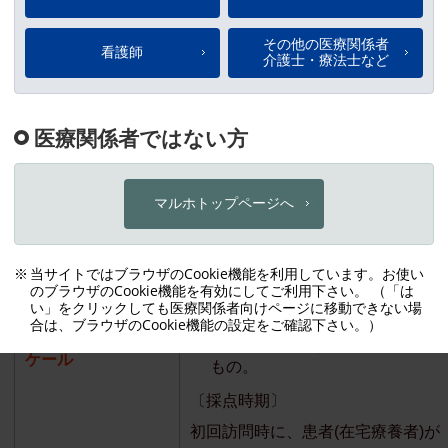
易である。
〔採点時期〕
1日のほとんどをベッドで過ごすよ
態)になったときから採点を開始す
寝たきり入院高齢者に用いる。
K式スケール
(金沢大学式褥瘡発
簡便なYES・NOの二者択一、
生予測尺度)
要因のツーステップ評価で予測
る。
在宅療養者に用いる。
在宅版褥瘡発生リス
クアセスメント・ス
K式スケールに介護力評価スケー
ケール
もの。
〔採点時期〕
初回訪問時に、患者(在宅療養者)が