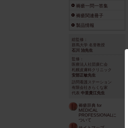
褥瘡一問一答集
褥瘡関連冊子
製品情報
総監修：
群馬大学 名誉教授
石川 治先生
監修：
医療法人社団廣仁会
札幌皮膚科クリニック
安部正敏先生
訪問看護ステーション
有限会社きらくな家
代表
中里貴江先生
褥瘡辞典 for
MEDICAL
PROFESSIONALに
ついて
サイトマップ