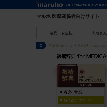
マルホ
医療関係者向けサイト
製品・安全性
患者さん
医療関係者の皆さま
褥瘡辞典 for MEDICAL 
褥瘡の概要
褥瘡の予防(ケア)