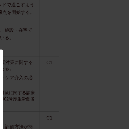
ッドで過ごすよう
採点を開始する。
点、施設・在宅で
ている。
褥瘡対策に関する
C1
ある。
防・ケア介入の必
瘡対策に関する診療
6002号厚生労働省
C1
く、評価方法が簡