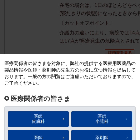
在宅の場合は、1日のほとんどをベ
(寝たきりの状態)になったときから
〔カットオフポイント〕
介護力の違いにより、病院では14
は17点が褥瘡発生の危険点とされ
厚生労働省から示されている「
褥瘡危険因子評価表
※
診療計画書」
を使用した評価で
日常生活自立度によって褥瘡予
要性をスクリーニングする。
※ 厚生労働省から示されている「褥
計画書」(平成18年3月6日保医発第030
保険局医療課長通知)別紙様式4
日本人高齢者に用いる。
OHスケール
他のツールに比べて項目が少な