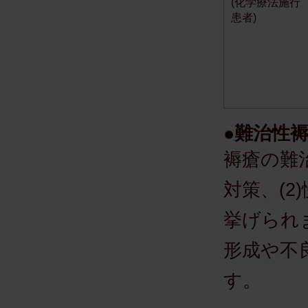
(化学療法施行
患者)
●難治性
褥瘡の難
対策、(2
挙げられま
形成や不
す。