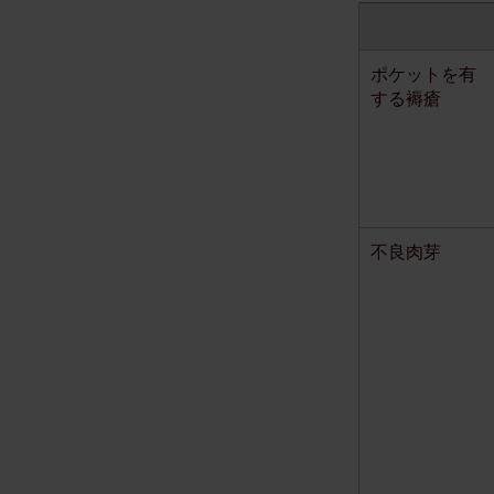
ポケットを有
する褥瘡
不良肉芽