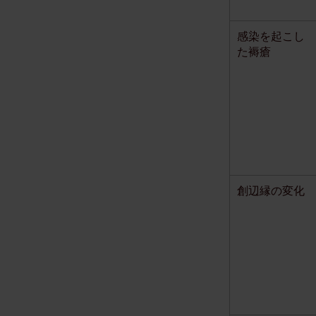
感染を起こし
た褥瘡
創辺縁の変化