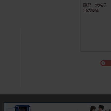
踵部、大転子
部の褥瘡