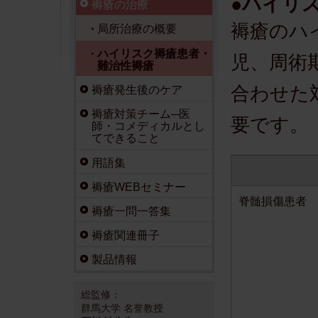
●ハイリ
褥瘡の治療
褥瘡のハ
局所治療の概要
ハイリスク褥瘡患者・
児、周術
難治性褥瘡
合わせた
褥瘡発生後のケア
褥瘡対策チーム─医
要です。
師・コメディカルとし
てできること
用語集
褥瘡WEBセミナー
脊髄損傷患者
褥瘡一問一答集
褥瘡関連冊子
製品情報
総監修：
群馬大学 名誉教授