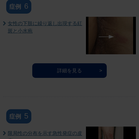
6
症例
女性の下肢に繰り返し出現する紅
斑と小水疱
詳細を見る
5
症例
限局性の分布を示す急性発症の皮