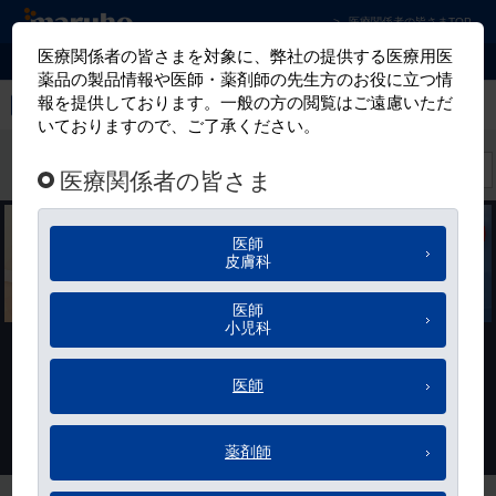
マルホ株式会社 皮膚科学領域での卓越した貢
医療関係者の皆さまTOP
お気に入り
世界五大医学雑誌の1つ『The BMJ』を出版するBMJが開発した医
師向け臨床診断クイズ「Endgames」の日本語版です。文献に基づ
く画像診断クイズを通して臨床に役立つ最新の知見を紹介します。
>
免責事項