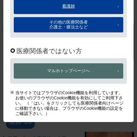
11
症例
発熱、関節炎、痛みを伴う皮膚の
結節
詳細を見る
10
症例