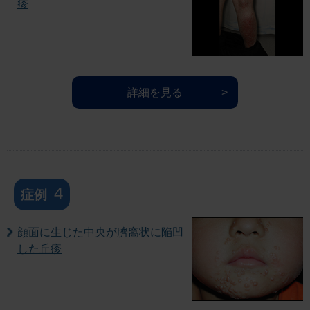
疹
詳細を見る
4
症例
顔面に生じた中央が臍窩状に陥凹
した丘疹