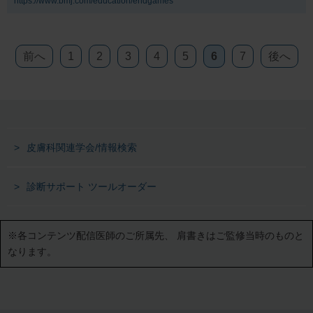
https://www.bmj.com/education/endgames
前へ
1
2
3
4
5
6
7
後へ
皮膚科関連学会/情報検索
診断サポート ツールオーダー
※各コンテンツ配信医師のご所属先、
肩書きはご監修当時のものと
なります。