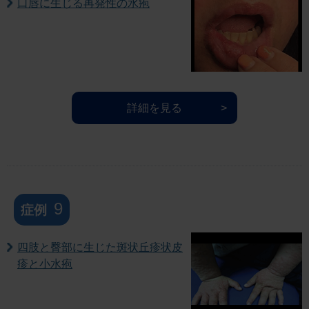
口唇に生じる再発性の水疱
詳細を見る
9
症例
四肢と臀部に生じた斑状丘疹状皮
疹と小水疱