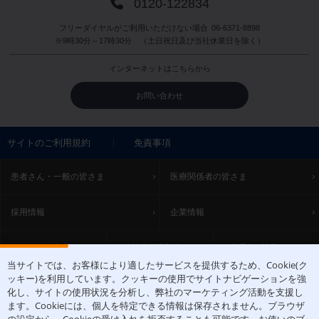
0120-122834
フリーダイヤルがご利用いただけない場合
06-6371-8898
※9時30分～17時30分 （土日祝日及び当社休業日を除く）
インターネットはこちらから
お問い合わせ
サイトのご利用規約
免責事項
患者さん・一般の皆さま
医療関係者の皆さま
採用情報
企業情報
サイトマップ
個人情報保護方針
ご利用上の注意
当サイトでは、お客様により適したサービスを提供するため、Cookie(ク
ッキー)を利用しています。クッキーの使用でサイトナビゲーションを強
ACCESS
化し、サイトの使用状況を分析し、弊社のマーケティング活動を支援し
ます。Cookieには、個人を特定できる情報は保存されません。ブラウザ
〒531-0071 大阪府大阪市北区中津1丁目5-22
[アクセスマップ]