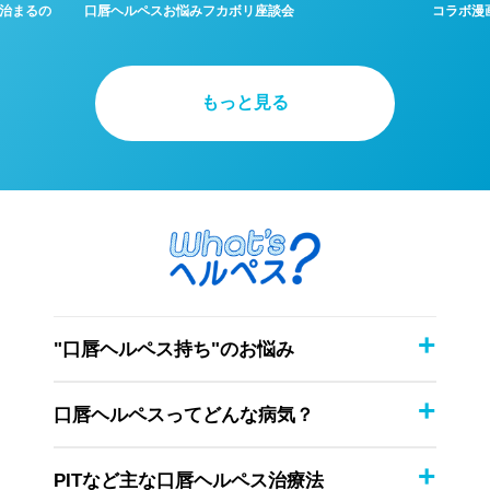
治まるの
口唇ヘルペスお悩みフカボリ座談会
コラボ漫
もっと見る
"口唇ヘルペス持ち"のお悩み
口唇ヘルペスってどんな病気？
PITなど主な口唇ヘルペス治療法