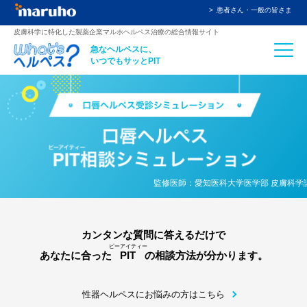
患者さん・一般の皆さま
⽪膚科学に特化した製薬企業マルホヘルペス治療の総合情報サイト
急なヘルペスに、
いつでもサッとPIT
監修医師：愛知医科大学医学部 皮膚科学講
カンタンな質問に答えるだけで
ピーアイティー
あなたに合った
PIT
の相談方法が分かります。
性器ヘルペスにお悩みの⽅はこちら