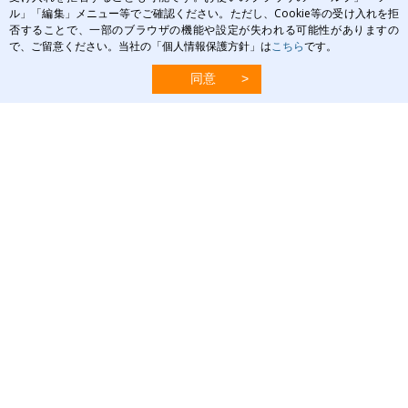
ル」「編集」メニュー等でご確認ください。ただし、Cookie等の受け入れを拒
否することで、一部のブラウザの機能や設定が失われる可能性がありますの
で、ご留意ください。当社の「個人情報保護方針」は
こちら
です。
口唇ヘルペス
口唇ヘルペスの
PITを相談
相談できる
セルフチェック
主な治療法
したい方へ
病院を探す
患者さん・一般の皆さま
医療関係者の皆さま