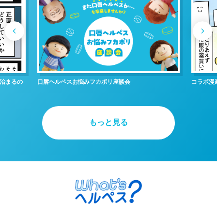
治まるの
口唇ヘルペスお悩みフカボリ座談会
コラボ漫
もっと見る