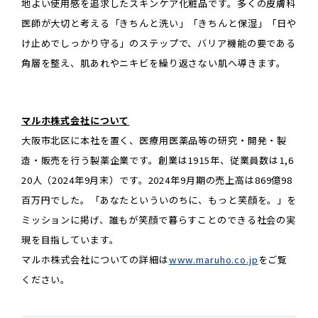
地よい使用感を追求したスキンケア化粧品です。多くの皮膚科
医師が大切と考える「きちんと洗い」「きちんと保湿」「日や
け止めでしっかり守る」のステップで、バリア機能の要である
角層を整え、肌あれやニキビを繰り返さない肌へ導きます。
マルホ株式会社について
大阪市北区に本社を置く、医療用医薬品等の研究・開発・製
造・販売を行う製薬企業です。創業は1915年、従業員数は1,6
20人（2024年9月末）です。2024年9月期の売上高は869億98
百万円でした。「あなたといういのちに、もっと笑顔を。」を
ミッションに掲げ、誰もが笑顔で暮らすことのできる社会の実
現を目指しています。
マルホ株式会社についての詳細は
www.maruho.co.jp
をご覧
ください。