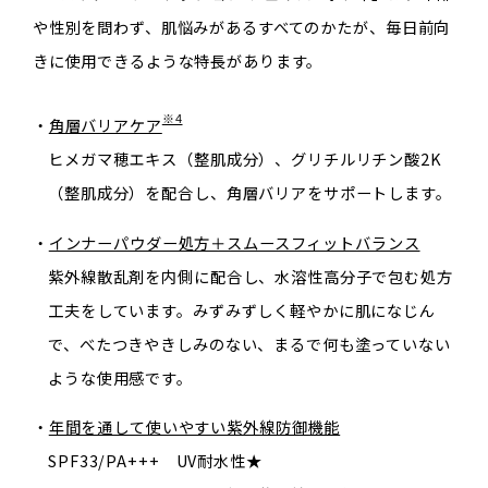
や性別を問わず、肌悩みがあるすべてのかたが、毎日前向
きに使用できるような特長があります。
※4
・
角層バリアケア
ヒメガマ穂エキス（整肌成分）、グリチルリチン酸2K
（整肌成分）を配合し、角層バリアをサポートします。
・
インナーパウダー処方＋スムースフィットバランス
紫外線散乱剤を内側に配合し、水溶性高分子で包む処方
工夫をしています。みずみずしく軽やかに肌になじん
で、べたつきやきしみのない、まるで何も塗っていない
ような使用感です。
・
年間を通して使いやすい紫外線防御機能
SPF33/PA+++ UV耐水性★