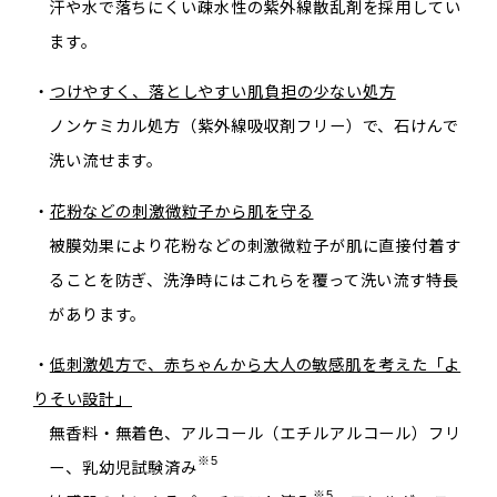
汗や水で落ちにくい疎水性の紫外線散乱剤を採用してい
ます。
・
つけやすく、落としやすい肌負担の少ない処方
ノンケミカル処方（紫外線吸収剤フリー）で、石けんで
洗い流せます。
・
花粉などの刺激微粒子から肌を守る
被膜効果により花粉などの刺激微粒子が肌に直接付着す
ることを防ぎ、洗浄時にはこれらを覆って洗い流す特長
があります。
・
低刺激処方で、赤ちゃんから大人の敏感肌を考えた「よ
りそい設計」
無香料・無着色、アルコール（エチルアルコール）フリ
※5
ー、乳幼児試験済み
※5