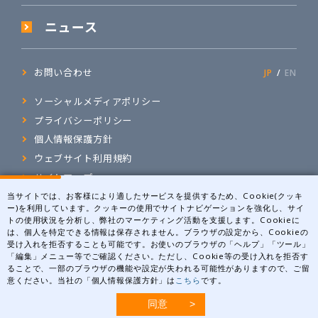
ニュース
お問い合わせ
JP
EN
ソーシャルメディアポリシー
プライバシーポリシー
個人情報保護方針
ウェブサイト利用規約
サイトマップ
当サイトでは、お客様により適したサービスを提供するため、Cookie(クッキ
ー)を利用しています。クッキーの使用でサイトナビゲーションを強化し、サイ
トの使用状況を分析し、弊社のマーケティング活動を支援します。Cookieに
〒531-0071 大阪府大阪市北区中津1丁目5-22
は、個人を特定できる情報は保存されません。ブラウザの設定から、Cookieの
アクセスマップ
受け入れを拒否することも可能です。お使いのブラウザの「ヘルプ」「ツール」
「編集」メニュー等でご確認ください。ただし、Cookie等の受け入れを拒否す
ることで、一部のブラウザの機能や設定が失われる可能性がありますので、ご留
意ください。当社の「個人情報保護方針」は
こちら
です。
©Maruho Co., Ltd. All rights reserved.