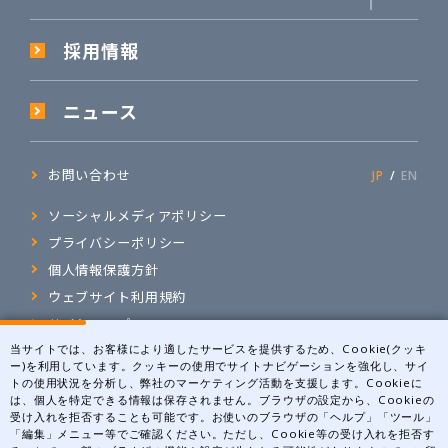
採用情報
ニュース
お問い合わせ
JP
EN
ソーシャルメディアポリシー
プライバシーポリシー
個人情報保護方針
ウェブサイト利用規約
サイトマップ
当サイトでは、お客様により適したサービスを提供するため、Cookie(クッキ
ー)を利用しています。クッキーの使用でサイトナビゲーションを強化し、サイ
トの使用状況を分析し、弊社のマーケティング活動を支援します。Cookieに
〒531-0071 大阪府大阪市北区中津1丁目5-22
は、個人を特定できる情報は保存されません。ブラウザの設定から、Cookieの
アクセスマップ
受け入れを拒否することも可能です。お使いのブラウザの「ヘルプ」「ツール」
「編集」メニュー等でご確認ください。ただし、Cookie等の受け入れを拒否す