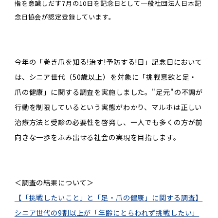
指を意識しだす7月の10日を記念日として一般社団法人日本記
念日協会が認定登録しています。
今年の「巻き爪を知る
!
治す
!
予防する
!
日」記念日において
は、シニア世代（
50
歳以上）を対象に「挑戦意欲と足・
爪の健康」に関する調査を実施しました。"足元"の不調が
行動を制限しているという実態がわかり、マルホは正しい
治療方法と受診の必要性を啓発し、一人でも多くの方が前
向きな一歩をふみ出せる社会の実現を目指します。
＜調査の結果について＞
【「挑戦したいこと」と「足・爪の健康」に関する調査】
シニア世代の9割以上が「年齢にとらわれず挑戦したい」