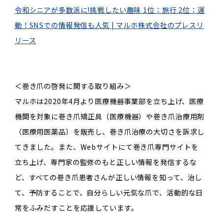
令和シニアが多数派に!挑戦したい趣味 1位：旅行 2位：運
動！SNSでの情報発信も人気 | マルホ株式会社のプレスリ
リース
＜巻き爪の啓発に関する取り組み＞
マルホは
2020
年
4
月より医療機器事業部を立ち上げ、医療
機関を対象に巻き爪矯正具（医療機器）や巻き爪治療用剤
（医療用医薬品）を販売し、巻き爪治療の大切さを訴求し
てきました。また、
Web
サイトにて巻き爪専門サイトを
立ち上げ、専門家の監修のもと正しい情報を発信するな
ど、すべての巻き爪患者さんが正しい情報を知って、治し
て、予防することで、自分らしい元気な爪で、活動的な日
常をふみだすことを応援しています。