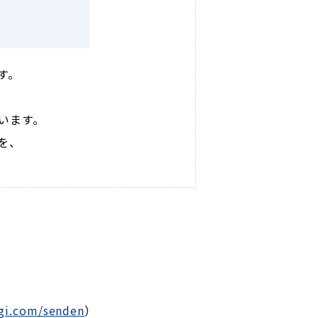
す。
、
います。
を、
igi.com/senden
）