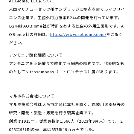
AOBiome, LLCについて
米国マサチューセッツ州ケンブリッジに拠点を置くライフサイ
エンス企業で、生菌外用治療薬B244の開発を行っています。
B244はAOBiome社が特許を有する独自の外用生菌剤です。A
OBiome社の詳細は、
https://www.aobiome.com/
をご覧く
ださい。
アンモニア酸化細菌について
アンモニアを亜硝酸まで酸化する細菌の総称です。代表的なも
のとしてNitrosomonas（ニトロソモナス）属があります。
マルホ株式会社について
マルホ株式会社は大阪市北区に本社を置く、医療用医薬品等の
研究・開発・製造・販売を行う製薬企業です。
創業は1915年、従業員数は1,566人（2023年9月末）です。 2
023年9月期の売上高は857億19百万円でした。