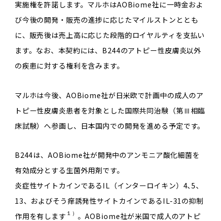
実施権を許諾します。マルホはAOBiome社に一時金およ
び今後の開発・販売の進捗に応じたマイルストンととも
に、販売後は売上高に応じた段階的ロイヤルティを支払い
ます。なお、本契約には、B244のアトピー性皮膚炎以外
の疾患に対する権利を含みます。
マルホは今後、AOBiome社が日米欧で計画中の成人のア
トピー性皮膚炎患者を対象とした国際共同治験（第Ⅲ相臨
床試験）へ参画し、日本国内での開発を進める予定です。
B244は、AOBiome社が開発中のアンモニア酸化細菌を
有効成分とする生菌外用剤です。
炎症性サイトカインであるIL（インターロイキン）4､5、
13、およびそう痒誘発性サイトカインであるIL-31の抑制
１）
作用を有します
。AOBiome社が米国で成人のアトピ