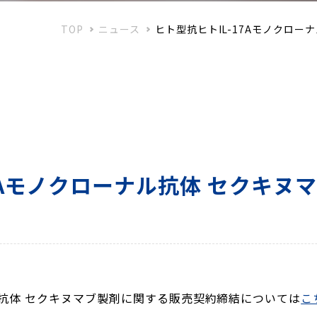
TOP
ニュース
ヒト型抗ヒトIL-17Aモノクロ
17Aモノクローナル抗体 セクキヌ
て
ナル抗体 セクキヌマブ製剤に関する販売契約締結については
こ