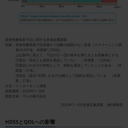
ン
ラ
イ
ン
画
像
原発性腋窩多汗症に関する患者定量調査
対象：
原発性腋窩多汗症患者かつ治験の経験がない患者（スクリーニング調
査64,547名 本調査1,258名）
上記条件に加えて、下記の①～③の条件を満たす人を対象者とする
①過去・現在とも病院を受診していない （本調査：1,200名）
②過去にわき汗の対処として、病院を受診していたことがある （本
調査：31名）
③現在（直近1年間）わき汗治療として病院を受診している （本調
査：27名）
方法：インターネット調査
調査期間：2020年7～8月
調査主体：マルホ株式会社
2020年7～8月患者定量調査、(株)博報堂
HDSSとQOLへの影響