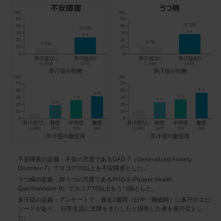
記
事
／
イ
ン
ラ
イ
ン
画
像
不安障害の定義：不安の尺度であるGAD-7（Generalized Anxiety
Disorder-7）でスコア10以上を不安障害とした。
うつ病の定義：抑うつの尺度であるPHQ-9 (Patient Health
Questionnaire-9）でスコア10以上をうつ病とした。
多汗症の定義：アンケートで、過去2週間（日中・睡眠時）に多汗のエピ
ソードがあり、
日常生活に支障をきたしたと回答した者を多汗症とし
た。