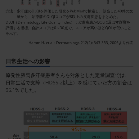
ン
方法：
多汗症のDLQIを評価した研究をPubMedで検索し、該当した40件の文
画
献から、治療前のDLQIスコアが8以上の皮膚疾患をまとめた。
像
DLQI（Dermatology Life Quality Index）：皮膚疾患がQOLに及ぼす影響を
評価する指標。合計スコアは0～30点で、スコアが高いほどQOLが低いこと
を示す。
Hamm H. et al.: Dermatology. 212(2): 343-353, 2006より作図
日常生活への影響
原発性腋窩多汗症患者さんを対象とした定量調査では、
日常生活で支障（HDSS-2以上）を感じていた方の割合は
95.1%でした。
記
事
／
イ