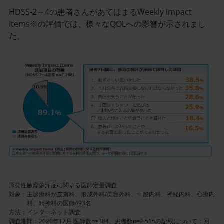
HDSS-2～4の患者さんがあてはまるWeekly Impact
Items※の評価では、様々なQOLへの影響が示されまし
た。
記
事
／
イ
ン
ラ
イ
ン
画
像
原発性腋窩多汗症に関する医師定量調査
対象：
主診療科が皮膚科、形成外科/美容外科、一般内科、神経内科、心療内
科、精神科の医師493名
方法：インターネット調査
調査期間：2020年12月 医師数n=384、患者数n=2,515の記載について：回