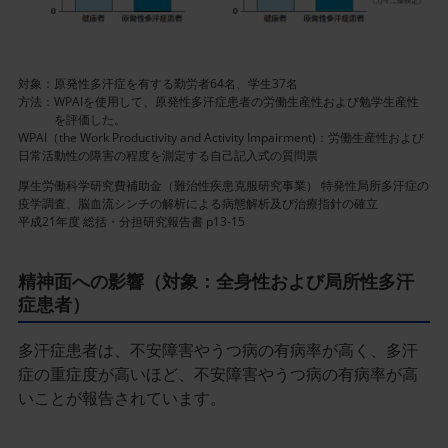
イ
ン
画
像
対象：
原発性多汗症を有する勤労者64名、学生37名
方法：
WPAIを使用して、原発性多汗症患者の労働生産性および勉学生産性
を評価した。
WPAI（the Work Productivity and Activity Impairment)：労働生産性および
日常活動性の障害の程度を測定する自己記入式の質問票
厚生労働科学研究費補助金（難治性疾患克服研究事業） 特発性局所多汗症の
疫学調査、脳血流シンチの解析による病態解析及び治療指針の確立
平成21年度 総括・分担研究報告書 p13-15
精神面への影響（対象：全身性および局所性多汗
症患者）
多汗症患者は、不安障害やうつ病の有病率が高く、多汗
症の重症度が高いほど、不安障害やうつ病の有病率が高
いことが報告されています。