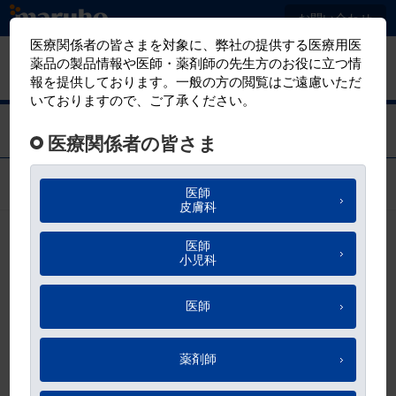
メ
お問い合わせ
イ
ン
マルホ
有害事象報告
コ
医療関係者向けサイト
ン
テ
多汗症患者さんの実態
ン
ツ
に
お気に入り
移
動
多汗症の心身への影響
QOLへの影響
日常生活への影響
HDSSとQOLへの影響