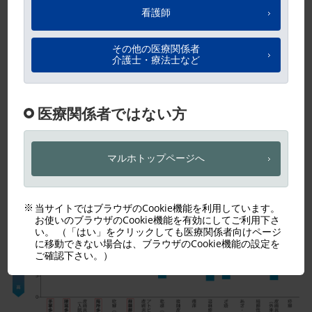
労働生産性や学習能率に及ぼす影響
精神面への影響（対象：全身性および局所性多汗
症患者）
QOLへの影響
多汗症（手掌・腋窩等）は他の疾患と横並びにみても、
QOLが著しく障害されていることが示されています。
【海外データ】DLQIスコア8以上の皮膚疾患（治療前）
記
事
／
イ
ン
ラ
イ