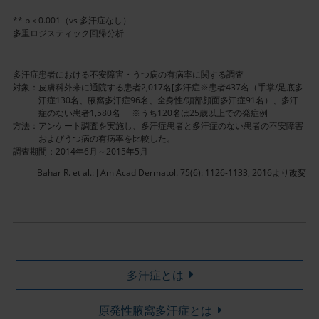
** p＜0.001（vs 多汗症なし）
多重ロジスティック回帰分析
多汗症患者における不安障害・うつ病の有病率に関する調査
対象：
皮膚科外来に通院する患者2,017名[多汗症※患者437名（手掌/足底多
汗症130名、腋窩多汗症96名、全身性/頭部顔面多汗症91名）、多汗
症のない患者1,580名] ※うち120名は25歳以上での発症例
方法：
アンケート調査を実施し、多汗症患者と多汗症のない患者の不安障害
およびうつ病の有病率を比較した。
調査期間：2014年6月～2015年5月
Bahar R. et al.: J Am Acad Dermatol. 75(6): 1126-1133, 2016より改変
多汗症とは
原発性腋窩多汗症とは