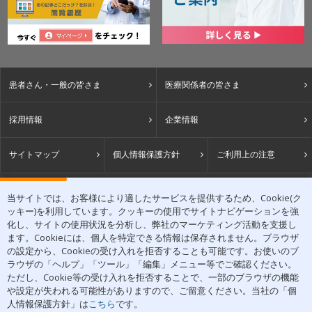
患者さん・一般の皆さま
医療関係者の皆さま
採用情報
企業情報
サイトマップ
個人情報保護方針
ご利用上の注意
ACCESS
当サイトでは、お客様により適したサービスを提供するため、Cookie(ク
ッキー)を利用しています。クッキーの使用でサイトナビゲーションを強
〒531-0071 大阪府大阪市北区中津1丁目5-22
化し、サイトの使用状況を分析し、弊社のマーケティング活動を支援し
[アクセスマップ]
ます。Cookieには、個人を特定できる情報は保存されません。ブラウザ
の設定から、Cookieの受け入れを拒否することも可能です。お使いのブ
ラウザの「ヘルプ」「ツール」「編集」メニュー等でご確認ください。
ただし、Cookie等の受け入れを拒否することで、一部のブラウザの機能
や設定が失われる可能性がありますので、ご留意ください。当社の「個
皮膚科学領域での卓越した貢献を
人情報保護方針」は
こちら
です。