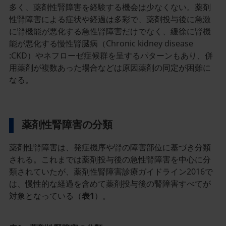
多く、薬剤性腎障害を経験する機会は少なくない。薬剤
性腎障害による症状や経過は多彩で、薬剤投与後に急激
に腎機能が悪化する急性腎障害だけでなく、緩徐に腎機
能が悪化する慢性腎臓病（Chronic kidney disease
:CKD）やネフローゼ症候群を呈するパターンもあり、併
用薬剤が複数あった場合などは原因薬剤の同定が困難に
なる。
薬剤性腎障害の分類
薬剤性腎障害は、発症機序や腎の障害部位に基づき分類
される。これまでは薬剤投与後の急性腎障害を中心に分
類されていたが、薬剤性腎障害診療ガイドライン2016で
は、慢性的な経過を含めて薬剤投与後の腎障害すべてが
対象となっている（
表1
）。