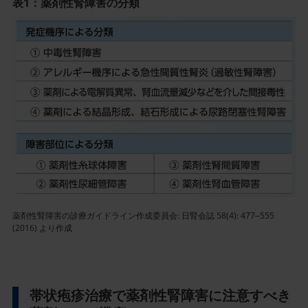
表1：薬剤性腎障害の分類
記
事
／
イ
ン
ラ
イ
ン
画
像
薬剤性腎障害の診療ガイドライン作成委員会: 日腎会誌 58(4): 477‒555
(2016) より作成
帯状疱疹治療で薬剤性腎障害に注意すべき