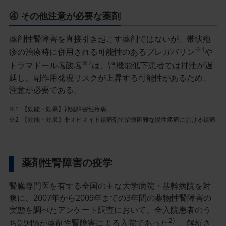
④ その他注意が必要な薬剤
薬剤性腎障害を直接引き起こす薬剤ではないが、帯状疱
※1
疹の治療時に併用される可能性のあるプレガバリン
や
※2
トラマドール塩酸塩
は、腎機能低下患者では排泄が遅
延し、副作用発現リスクが上昇する可能性があるため、
注意が必要である。
※1
【効能・効果】神経障害性疼痛
※2
【効能・効果】非オピオイド鎮痛剤で治療困難な慢性疼痛における鎮痛
薬剤性腎障害の疫学
腎臓専門医を有する全国の主な大学病院・基幹病院を対
象に、2007年から2009年までの3年間の薬物性腎障害の
実態を調べたアンケート調査において、全入院患者のう
2）
ち0.94%が薬剤性腎障害による入院であった
。解析さ