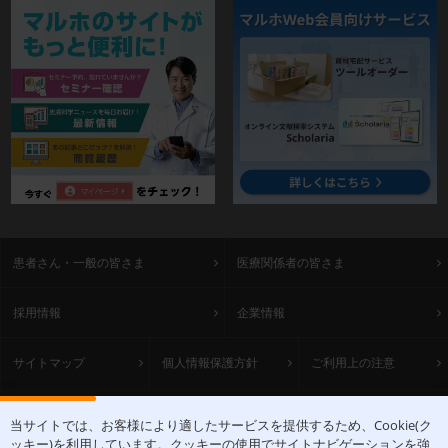
患者さん・一般の皆さま
医療関係者の皆さま
採用情報
企業情報
サイトマップ
個人情報保護方針
ご利用上の注意
ACCESS
当サイトでは、お客様により適したサービスを提供するため、Cookie(ク
ッキー)を利用しています。クッキーの使用でサイトナビゲーションを強