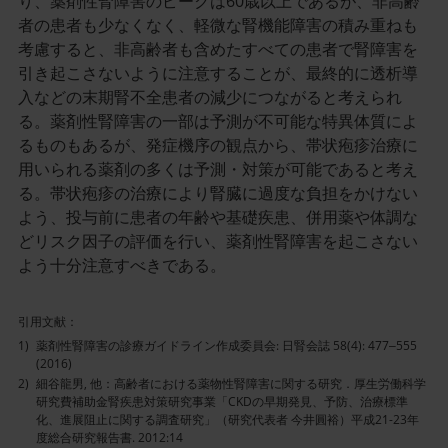
り、薬剤性腎障害のピークは60歳以上であるが、非高齢
者の患者も少なくなく、軽微な腎機能障害の積み重ねも
考慮すると、非高齢者も含めたすべての患者で腎障害を
引き起こさないように注意することが、最終的に透析導
入などの末期腎不全患者の減少につながると考えられ
る。薬剤性腎障害の一部は予測が不可能な特異体質によ
るものもあるが、発症機序の観点から、帯状疱疹治療に
用いられる薬剤の多くは予測・対策が可能であると考え
る。帯状疱疹の治療により腎臓に過度な負担をかけない
よう、投与前に患者の年齢や基礎疾患、併用薬や体調な
どリスク因子の評価を行い、薬剤性腎障害を起こさない
よう十分注意すべきである。
引用文献：
薬剤性腎障害の診療ガイドライン作成委員会: 日腎会誌 58(4): 477‒555
(2016)
細谷龍男, 他：高齢者における薬物性腎障害に関する研究．厚生労働科学
研究費補助金腎疾患対策研究事業「CKDの早期発見、予防、治療標準
化、進展阻止に関する調査研究」（研究代表者 今井圓裕）平成21-23年
度総合研究報告書. 2012:14