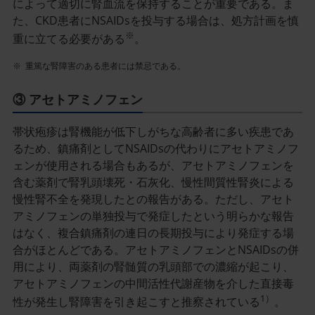
によって適切に腎血流を保持することが重要である。ま
た、CKD患者にNSAIDsを投与する場合は、処方計画を慎
※
重に立てる必要がある
。
※
重篤な腎障害のある患者には禁忌である。
③ アセトアミノフェン
帯状疱疹は腎機能が低下しがちな高齢者に多い疾患であ
るため、鎮痛剤としてNSAIDsの代わりにアセトアミノフ
ェンが使用される場合もあるが、アセトアミノフェンを
含む薬剤で腎乳頭壊死・石灰化、慢性間質性腎炎による
慢性腎不全を発現したとの報告がある。ただし、アセト
アミノフェンの単独投与で発症したという明らかな報告
はなく、複合鎮痛剤の連日の長期投与により発症する場
合がほとんどである。アセトアミノフェンとNSAIDsの併
用により、両薬剤の腎髄質の乳頭部での濃縮が起こり、
アセトアミノフェンの中間活性代謝産物を介した直接毒
1）
性が発生し腎障害を引き起こすと推察されている
。