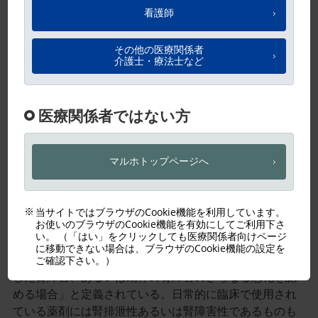
事
／
イ
ン
ラ
イ
ン
画
像
薬剤性腎障害とは
1)
2016年に刊行された薬剤性腎障害診療ガイドライン
で
は、薬剤性腎障害とは「薬剤の投与により、新たに発症
した腎障害、あるいは既存の腎障害のさらなる悪化を認
める場合」と定義されている。日常的に臨床で使用され
ている薬剤には腎排泄性あるいは腎障害性であるものも