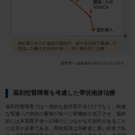
ラ
イ
ン
画
像
鶴岡秀一: 臨床薬理 48(2): 52-57 (2017)
薬剤性腎障害を考慮した帯状疱疹治療
薬剤性腎障害では一過的な急性腎不全だけでなく、軽微
な腎臓への負担の蓄積が徐々に腎機能を低下させ、最終
的には末期腎不全への移行につながる可能性があること
に注意が必要である。帯状疱疹は高齢者に多い疾患であ