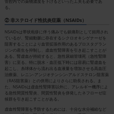
管腔内での薬物濃度を下げるといった工夫も必要であ
る。
② 非ステロイド性抗炎症薬（NSAIDs）
NSAIDsは帯状疱疹に伴う痛みでも鎮痛剤として頻用され
ているが、腎細動脈に存在するシクロオキシゲナーゼを
阻害することにより血管拡張作用のあるプロスタグラン
ジンの産生を抑制し、虚血性腎障害を引き起こすことが
ある。腎虚血が持続すると、急性尿細管壊死（急性腎障
害）に至る。特に脱水・血圧低下時には容易に腎虚血を
起こし、糸球体から流れ出る血液量を増加させる高血圧
治療薬、レニン‐アンジオテンシン‐アルドステロン阻害薬
（RAS阻害薬）との併用によりさらに助長される。ま
た、NSAIDsは虚血性腎障害以外に、アレルギー機序によ
る急性間質性腎炎、間質性腎炎を併発したネフローゼ症
候群を引き起こすことがある。
虚血性腎障害を予防するためには、十分な水分補給など