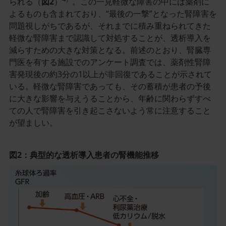
られる（
図2
）
。この一見軽微な障害の中には薬剤に
よるものも含まれており、“最後の一撃”となった腎障害を
問題視しがちであるが、それまでに積み重ねられてきた
軽微な腎障害まで認識して対処することが、透析導入を
減らすための大きな対策となる。前述のとおり、腎臓専
門医を有する施設でのアンケート調査では、薬剤性腎障
害発現後の約3分の1以上が非回復であることが示されて
いる。軽微な腎障害であっても、その蓄積が患者の予後
に大きな影響を与えうることから、年齢に関わらずすべ
ての人で腎障害を引き起こさないよう常に注意すること
が望ましい。
図2：典型的な透析導入患者の腎機能推移
記
事
／
イ
ン