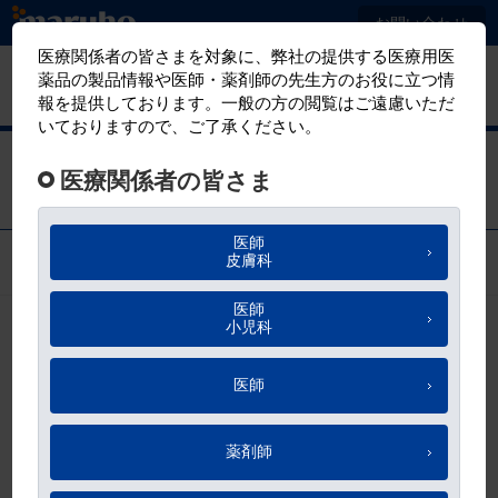
メ
お問い合わせ
イ
ン
マルホ
有害事象報告
コ
医療関係者向けサイト
ン
テ
薬剤性腎障害の予後を見据えた帯状疱疹
ン
治療とは
ツ
に
移
お気に入り
動
もくじ
田尻ヶ丘病院 内科
鶴岡 秀一 先生
記