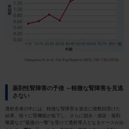
ン
ラ
イ
ン
画
像
Yokoyama H, et al.: Clin Exp Nephrol 20(5): 720‒730 (2016)
薬剤性腎障害の予後 ～軽微な腎障害を見逃
さない
透析患者の中には、軽微な腎障害を過去に複数回受けた
結果、徐々に腎機能が低下し、さらに脱水・感染・薬剤
曝露など“最後の一撃”を受けて透析導入となるケースがみ
4）