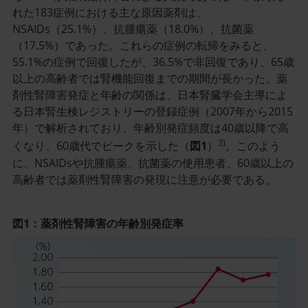
れた183症例における主な原因薬剤は、
NSAIDs（25.1%）、抗腫瘍薬（18.0%）、抗菌薬
（17.5%）であった。これらの症例の転帰をみると、
55.1%の症例で回復したが、36.5%で非回復であり、65歳
以上の高齢者では腎機能回復までの期間が長かった。薬
剤性腎障害発症と年齢の関係は、日本腎臓学会主導によ
る日本腎生検レジストリーの登録症例（2007年から2015
年）で解析されており、年齢別発症頻度は40歳以降で高
3)
くなり、60歳代でピークを示した（
図1
）
。このよう
に、NSAIDsや抗腫瘍薬、抗菌薬の使用患者、60歳以上の
高齢者では薬剤性腎障害の発現に注意が必要である。
図1：薬剤性腎障害の年齢別発症率
記
事
／
イ