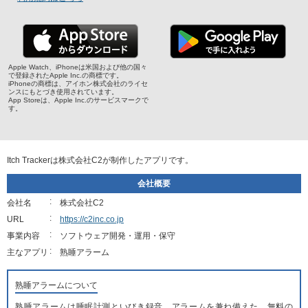
Apple Watch、iPhoneは米国および他の国々
で登録されたApple Inc.の商標です。
iPhoneの商標は、アイホン株式会社のライセ
ンスにもとづき使用されています。
App Storeは、Apple Inc.のサービスマークで
す。
Itch Trackerは株式会社C2が制作したアプリです。
会社概要
会社名
株式会社C2
URL
https://c2inc.co.jp
事業内容
ソフトウェア開発・運用・保守
主なアプリ
熟睡アラーム
熟睡アラームについて
熟睡アラームは睡眠計測といびき録音、アラームを兼ね備えた、無料の