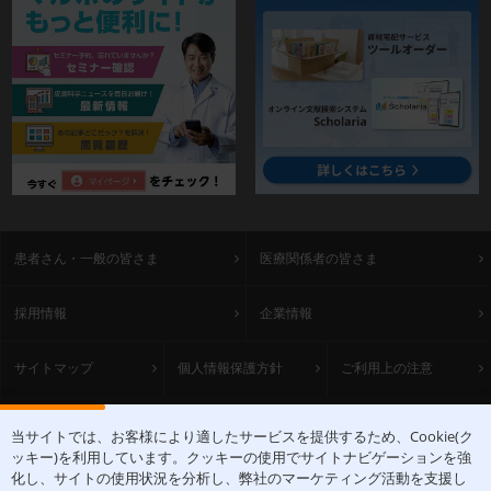
患者さん・一般の皆さま
医療関係者の皆さま
採用情報
企業情報
サイトマップ
個人情報保護方針
ご利用上の注意
ACCESS
当サイトでは、お客様により適したサービスを提供するため、Cookie(ク
ッキー)を利用しています。クッキーの使用でサイトナビゲーションを強
〒531-0071 大阪府大阪市北区中津1丁目5-22
化し、サイトの使用状況を分析し、弊社のマーケティング活動を支援し
[アクセスマップ]