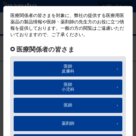
メ
お問い合わせ
イ
ン
マルホ
有害事象報告
コ
医療関係者向けサイト
ン
テ
巻き爪マイスター
ン
患者さん指導用動画一覧
ツ
に
移
お気に入り
動
5件の動画があります