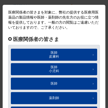
マルホ 医療関係者向けサイト
メ
巻いている爪の切り方
イ
ン
動画の録音・録画、カメラ撮影・スクリーンショット、また不正に取得し
コ
たデータの転載はご遠慮ください。
詳細は
WEBご利用上の注意
をご確認く
ださい。
ン
テ
ン
お気に入り
ツ
に
移
動