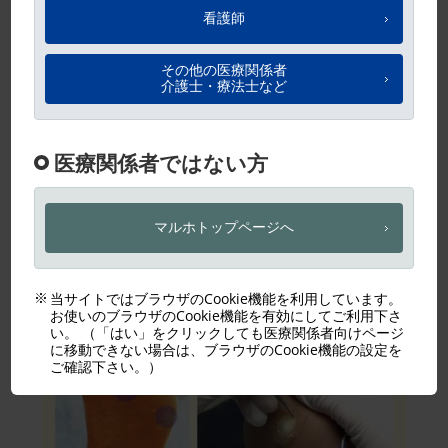
今回は明日の診療に使える、一歩進んだ胼胝（タコ）や
鶏眼（ウオノメ）の診方についてお話しします。 従来
の治療は、胼胝を削る対症療法が主流です。この方法は
皮膚の過剰な角質を除去することで圧力を軽減し、症状
を緩和する効果があります。実際、胼胝を削ることで最
大30%の除圧効果が得られることが研究で確認されてお
り（
図1
）、圧力計を使用してもその効果がはっきりと示
されています。また、削った後には角質を柔らかく保つ
ための軟膏を処方することも一般的です。
図1. 胼胝処置による圧の軽減
記
事
／
イ
ン
ラ
イ