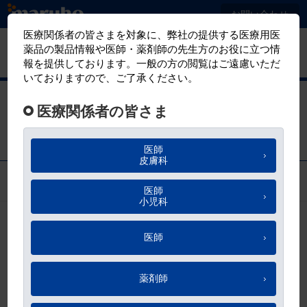
メ
お問い合わせ
イ
ン
マルホ
有害事象報告
コ
医療関係者向けサイト
ン
テ
maruho square：【連載 第3回】足の診
ン
方（後編）｜胼胝を診て足の機能まで分
ツ
かる
に
移
動
お気に入り
医療法人社団青泉会 下北沢病院
理事長
久道 勝也 先生
はじめに