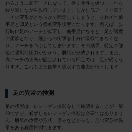
わるように高アーチになって、硬く剛性を保つ、これを
繰り返しながら歩行しています。しかし低アーチと高ア
ーチの変形がどちらかで固定してしまうと、それぞれ偏
平足と凹足という病的変形状態になります。例えば、歩
行時に足のアーチが低下し、偏平足になると、足が過度
に柔軟となり、踵からの衝撃を十分に吸収できなくな
り、アーチをつぶしてしまいます。その結果、特定の部
位に過剰な圧力がかかり、胼胝が形成されます。また、
高アーチの状態が固定されている凹足では、足が硬くな
りすぎ、これもまた衝撃を吸収する能力が低下します。
足の異常の推測
足の状態は、レントゲン撮影をして確認することが一般
的ですが、必ずしもレントゲン撮影は必要ではありませ
ん。胼胝の位置や形状、厚みなどからも、足の変形や異
常をある程度推測できます。