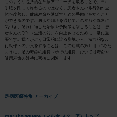
このような包括的な治療アプローチを取ることで、単に
胼胝を削って終わるのではなく、患者さんの歩行動作全
体を改善し、健康寿命を延ばすための手助けをすること
ができるのです。胼胝や鶏眼を通じて足の変形や異常に
気づき、それに適した治療や予防策を講じることは、患
者さんのQOL（生活の質）を向上させるために非常に重
要です。我々がごく日常的に診る胼胝から、積極的な歩
行動作への介入をすることは、この連載の第1回目にみた
ように、足の寿命の維持⇒歩行の維持、ひいては寿命や
健康寿命の維持に密接に関連します。
足病医療特集 アーカイブ
maruho square（マルホ スクエア）トップ