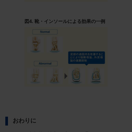
画
像
図4. 靴・インソールによる効果の一例
記
事
／
イ
ン
ラ
イ
ン
画
像
おわりに