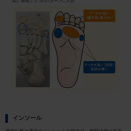
図2. 胼胝で２つのパターンに大別
記
事
／
イ
ン
ラ
イ
ン
画
像
インソール