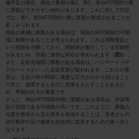
偏平足の場合、拇趾の裏側や第2、第3、第4MTP関節の裏
に胼胝ができやすい傾向があります。これに対して凹足
では、第1、第5MTP関節の裏に胼胝が形成されることが
多くみられます。
拇趾の裏側に胼胝がある場合は、拇趾のMTP関節の可動
域に制限があることが考えられます。これは強剛母趾と
いう状態を示唆しており、関節炎が進行している可能性
があるため、早期に適切な対応が求められます（
図2
）。
また、足趾先端部に胼胝がある場合は、ハンマートゥや
クロートゥといった足趾変形が疑われます。これらの変
形は、足趾の骨や関節に過度な圧力がかかり続けること
で生じ、放置すると歩行に支障をきたすことがあるた
め、早期の介入が重要です。
さらに、拇趾MTP関節内側に胼胝がある場合は、外反母
趾が原因である可能性が高いです。このように、胼胝の
位置や形状から足の異常を推測することは、患者さんの
歩行動作や足の健康を総合的に改善するための第一歩と
なります。