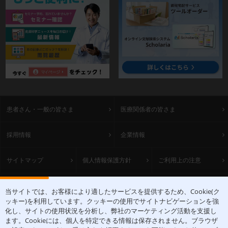
患者さん・一般の皆さま
医療関係者の皆さま
採用情報
企業情報
サイトマップ
個人情報保護方針
ご利用上の注意
ACCESS
当サイトでは、お客様により適したサービスを提供するため、Cookie(ク
ッキー)を利用しています。クッキーの使用でサイトナビゲーションを強
〒531-0071 大阪府大阪市北区中津1丁目5-22
化し、サイトの使用状況を分析し、弊社のマーケティング活動を支援し
[アクセスマップ]
ます。Cookieには、個人を特定できる情報は保存されません。ブラウザ