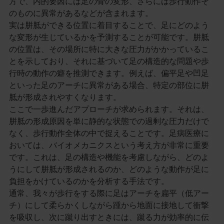
方で、内的要因には足の骨の変形、さらには歩行動作そ
のものに異常があるなどが含まれます。
実は胼胝ができる位置に着目することで、足にどのよう
な変形が生じているかを予測することが可能です。胼胝
の位置は、その場所に特に大きな圧力がかかっているこ
とを示しており、それに基づいて足の構造的な問題や歩
行時の動作の癖を推測できます。例えば、偏平足や凹足
といった足のアーチに異常がある場合、特定の部位に胼
胝が形成されやすくなります。
ここで一歩進んだアプローチが求められます。それは、
胼胝の形成原因を単に静的な状態での過剰な圧力だけで
なく、歩行動作全体の中で捉えることです。足病医療に
おいては、バイオメカニクスという考え方が非常に重要
です。これは、足の構造や機能を考慮しながら、どのよ
うにして胼胝が形成されるのか、どのような動作が足に
負担をかけているのかを分析する手法です。
通常、我々が歩行をする際に足はアーチを扁平（低アー
チ）にして柔らかくしながら踵から地面に接地して衝撃
を吸収し、次に蹴り出すときには、蹴る力が効率的に伝