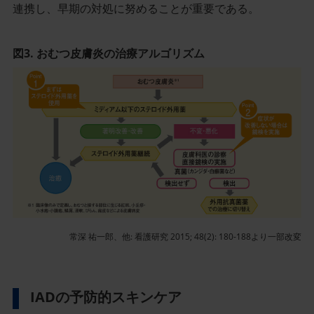
連携し、早期の対処に努めることが重要である。
図3. おむつ皮膚炎の治療アルゴリズム
記
記
事
事
／
／
イ
イ
ン
ン
ラ
ラ
イ
イ
ン
ン
画
画
像
像
常深 祐一郎、他: 看護研究 2015; 48(2): 180-188より一部改変
IADの予防的スキンケア