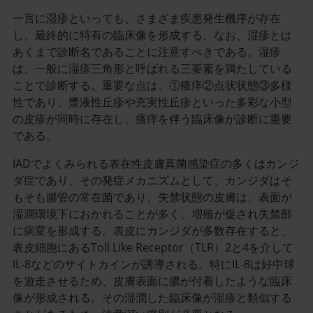
一言に湿疹といっても、さまざま疾患発生機序が存在
し、最終的に特有の臨床像を形成する。なお、湿疹とは
あくまで診断名であることに注意すべきである。湿疹
は、一般に湿疹三角形と呼ばれる三要素を満たしている
ことで診断する。重要な点は、①瘙痒②点状状態③多様
性であり、漿液性丘疹や充実性丘疹といった多彩な小型
の皮疹が同時に存在し、瘙痒を伴う臨床像が診断に重要
である。
IADでよくみられる表在性皮膚真菌感染症の多くはカンジ
ダ症であり、その発症メカニズムとして、カンジダはそ
もそも腸管の常在菌であり、失禁状態の皮膚は、表面が
湿潤環境下におかれることが多く、増殖が促され失禁部
に病変を形成する。表皮にカンジダが多数存在すると、
表皮細胞にあるToll Like Receptor（TLR）2と4を介して
IL-8などのサイトカインが誘導される。特にIL-8は好中球
を遊走させるため、皮膚表面に膿が付着したような臨床
像が形成される。その湿潤した臨床像が湿疹と類似する