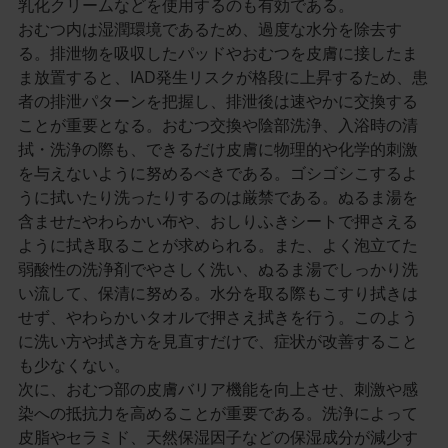
乳化クリームなどを使用するのも有効である。
おむつ内は湿潤環境であるため、過度な水分を除去す
る。排泄物を吸収したパッドやおむつを皮膚に接したま
ま放置すると、IAD発生リスクが格段に上昇するため、患
者の排泄パターンを把握し、排泄後は速やかに交換する
ことが重要となる。おむつ交換や陰部洗浄、入浴時の清
拭・洗浄の際も、できるだけ皮膚に物理的や化学的刺激
を与えないように努めるべきである。ゴシゴシこするよ
うに拭いたり洗ったりするのは厳禁である。ぬるま湯を
含ませたやわらかい布や、おしりふきシートで押さえる
ように拭き取ることが求められる。また、よく泡立てた
弱酸性の洗浄剤でやさしく洗い、ぬるま湯でしっかり洗
い流して、保清に努める。水分を取る際もこすり拭きは
せず、やわらかいタオルで押さえ拭きを行う。このよう
に洗い方や拭き方を見直すだけで、症状が改善すること
も少なくない。
次に、おむつ部の皮膚バリア機能を向上させ、刺激や感
染への抵抗力を高めることが重要である。洗浄によって
皮脂やセラミド、天然保湿因子などの保湿成分が減少す