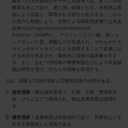
腸管での水分吸収が不十分な水様便では、多くの消化
酵素を含んでおり、更に強い刺激となる。水様便は表
面により拡散し、障害される部位も拡大する。これら
の強力な刺激により、失禁による病変部皮膚では表皮
由来のDamage-Associated Molecular
Patterns（DAMPs）、アデノシン三リン酸、熱ショ
ックタンパク質、尿酸などが生成され、それらがケモ
カインやサイトカインなどを誘導することで皮膚にお
ける炎症が惹起され、最終的に湿疹の臨床像を呈す
る。また、おむつ部特有の摩擦刺激などにより表皮細
胞は障害を受け、びらんや潰瘍を形成する。
なお、湿疹も①急性湿疹と②慢性湿疹の分類がある。
①
急性湿疹：
概ね発症直後で、紅斑、丘疹、漿液性丘
疹、びらんなどで構成され、概ね皮膚表面は湿潤す
る。
②
慢性湿疹：
皮膚表面は乾燥傾向であり、苔癬化などを
生ずる長期化した局面である。