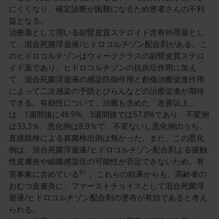
にくくなり、確定診断が困難になるため患者さんの不利
益となる。
治療薬として用いる副腎皮質ステロイド含有外用薬とし
て、混合死菌浮遊液/ヒドロコルチゾン配合剤がある。こ
のヒドロコルチゾンはウィーククラスの副腎皮質ステロ
イド薬であり、ヒドロコルチゾンの抗炎症作用に加え
て、混合死菌浮遊液の感染防御作用と創傷治癒促進作用
によって二次感染の予防とびらんなどの治癒促進が期待
できる。有効性について、治癒も含めた「改善以上」
は、1週間後に48.9%、3週間後では57.8%であり、不変例
は33.3％、悪化例は8.9％で、不変ないし悪化例のうち、
直接鏡検による真菌検出例は無かった。また、この悪化
例は、混合死菌浮遊液/ヒドロコルチゾン配合剤よる接触
性皮膚炎や細菌感染症の可能性が否定できないため、有
6）
害事象に含めている
。これらの結果からも、高齢者の
おむつ皮膚炎に、ファーストチョイスとして混合死菌浮
遊液/ヒドロコルチゾン配合剤の塗布が有効であると考え
られる。