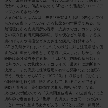
使われてきた。何故今改めてIADという用語がクローズア
ップされてきたのか。
大まかにいえばIADは、失禁状態によりおむつ内などで何
らかの皮膚トラブルが起こる状態を指す用語である。失
禁環境にある皮膚局所の湿疹・皮膚炎では、カンジダな
どの表在性皮膚真菌感染症、尿や便などの暴露による皮
3）
膚のびらんや潰瘍などさまざまな疾患が好発する
。
IADは失禁ケアにおいてこれらの状態に対し注意喚起を促
すために重要な概念として急速に拡大した。しかし、保
険医は保険診療をする際、『ICD-10（国際疾病分類）』
に基づき、その状態をカテゴライズし最終的に診断名を
決定し、その疾患に保険適用を有する薬剤などで治療を
行う。残念ながらIADは『ICD-10』に収載されておらず、
保険診療を行う際、診断名として用いることができず、
医師と看護師、薬剤師間での相互理解が必要となる。
次にIADの和訳である「失禁関連皮膚炎」の皮膚炎とは皮
膚科学で定義される「湿疹・皮膚炎」とは同一ではない
ことに十分注意する必要がある。IADとは湿疹・皮膚炎、