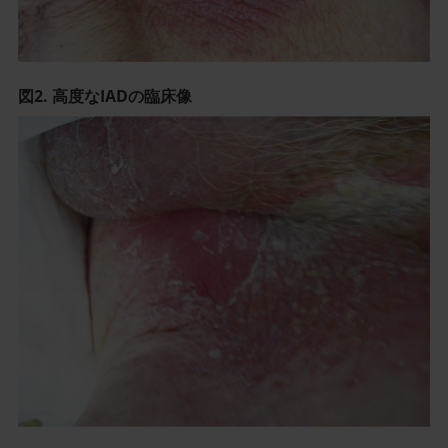
図2. 高度なIADの臨床像
記
事
／
イ
ン
ラ
イ
ン
画
像