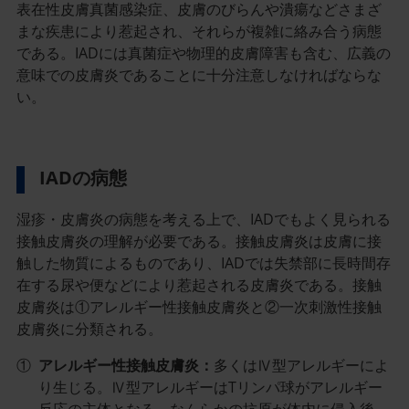
表在性皮膚真菌感染症、皮膚のびらんや潰瘍などさまざ
まな疾患により惹起され、それらが複雑に絡み合う病態
である。IADには真菌症や物理的皮膚障害も含む、広義の
意味での皮膚炎であることに十分注意しなければならな
い。
IADの病態
湿疹・皮膚炎の病態を考える上で、IADでもよく見られる
接触皮膚炎の理解が必要である。接触皮膚炎は皮膚に接
触した物質によるものであり、IADでは失禁部に長時間存
在する尿や便などにより惹起される皮膚炎である。接触
皮膚炎は①アレルギー性接触皮膚炎と②一次刺激性接触
皮膚炎に分類される。
①
アレルギー性接触皮膚炎：
多くはⅣ型アレルギーによ
り生じる。Ⅳ型アレルギーはTリンパ球がアレルギー