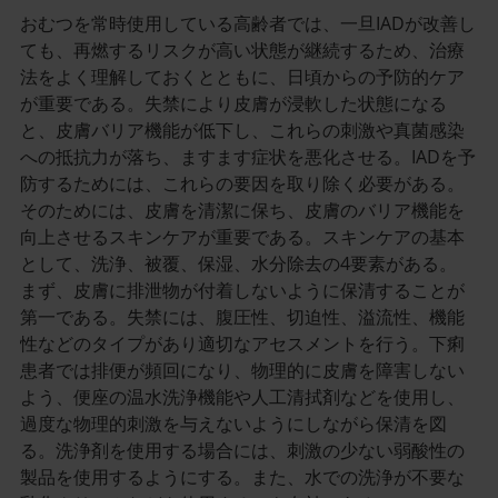
おむつを常時使用している高齢者では、一旦IADが改善し
ても、再燃するリスクが高い状態が継続するため、治療
法をよく理解しておくとともに、日頃からの予防的ケア
が重要である。失禁により皮膚が浸軟した状態になる
と、皮膚バリア機能が低下し、これらの刺激や真菌感染
への抵抗力が落ち、ますます症状を悪化させる。IADを予
防するためには、これらの要因を取り除く必要がある。
そのためには、皮膚を清潔に保ち、皮膚のバリア機能を
向上させるスキンケアが重要である。スキンケアの基本
として、洗浄、被覆、保湿、水分除去の4要素がある。
まず、皮膚に排泄物が付着しないように保清することが
第一である。失禁には、腹圧性、切迫性、溢流性、機能
性などのタイプがあり適切なアセスメントを行う。下痢
患者では排便が頻回になり、物理的に皮膚を障害しない
よう、便座の温水洗浄機能や人工清拭剤などを使用し、
過度な物理的刺激を与えないようにしながら保清を図
る。洗浄剤を使用する場合には、刺激の少ない弱酸性の
製品を使用するようにする。また、水での洗浄が不要な