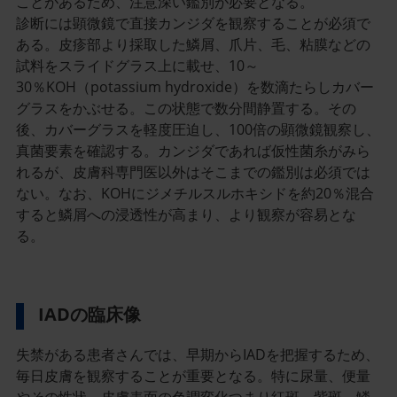
ことがあるため、注意深い鑑別が必要となる。
診断には顕微鏡で直接カンジダを観察することが必須で
ある。皮疹部より採取した鱗屑、爪片、毛、粘膜などの
試料をスライドグラス上に載せ、10～
30％KOH（potassium hydroxide）を数滴たらしカバー
グラスをかぶせる。この状態で数分間静置する。その
後、カバーグラスを軽度圧迫し、100倍の顕微鏡観察し、
真菌要素を確認する。カンジダであれば仮性菌糸がみら
れるが、皮膚科専門医以外はそこまでの鑑別は必須では
ない。なお、KOHにジメチルスルホキシドを約20％混合
すると鱗屑への浸透性が高まり、より観察が容易とな
る。
IADの臨床像
失禁がある患者さんでは、早期からIADを把握するため、
毎日皮膚を観察することが重要となる。特に尿量、便量