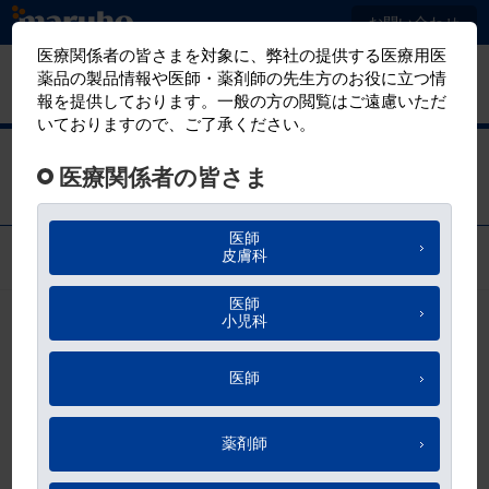
メ
お問い合わせ
イ
ン
マルホ
有害事象報告
コ
医療関係者向けサイト
ン
テ
maruho square：IAD（失禁関連皮膚
ン
炎）を知ろう！
ツ
に
移
お気に入り
動
もくじ
医療法人社団 廣仁会 札幌皮膚科クリニック
院長
安部 正敏 先生