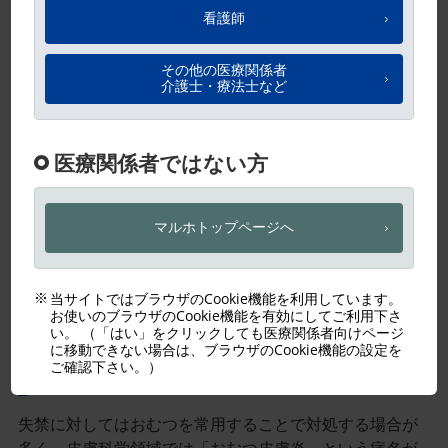
はじめに
近年、皮膚科看護学の分野を中心にIAD（Incontinence-
1）
Associated Dermatitis：失禁関連皮膚炎）
という概念
が注目されている。これは以前、失禁関連皮膚障害と訳
されたこともあった。その理由は、皮膚炎の用語の定義
のためであり、失禁部における皮膚障害を示す用語とし
ては、皮膚科学で定義する「皮膚炎」とは一致しない点
があるためである。しかし、一般社団法人日本創傷・オ
ストミー・失禁管理学会（編集）『IADベストプラクティ
ス』におけるIADの和訳は「失禁関連皮膚炎」とされ
2）
、今後統一が図られるものと思われる。
なぜIADが重要なのか？
失禁に対してはおむつを常用することで対処する場合が
多く、皮膚科学領域では「おむつ皮膚炎」という病名が