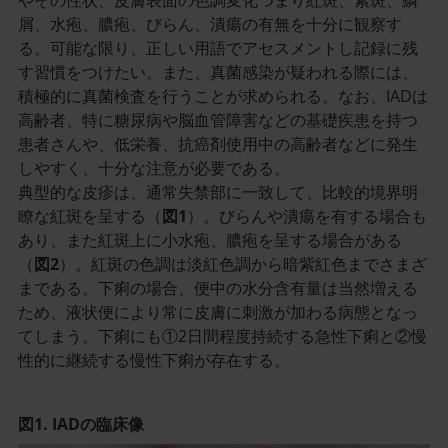
やその性状、皮膚表面の色調変化つまり紅斑、紫斑、鱗
屑、水疱、膿疱、びらん、潰瘍の有無を十分に観察す
る。可能な限り、正しい用語でアセスメントし記録に残
す習慣をつけたい。また、真菌感染が疑われる際には、
積極的に真菌検査を行うことが求められる。なお、IADは
高齢者、特に糖尿病や脳血管障害などの基礎疾患を持つ
患者さんや、低栄養、抗癌剤使用中の高齢者などに発生
しやすく、十分な注意が必要である。
典型的な皮疹は、通常失禁部に一致して、比較的境界明
瞭な紅斑を呈する（
図1
）。びらんや潰瘍を有する場合も
あり、また紅斑上に小水疱、膿疱を呈する場合がある
（
図2
）。紅斑の色調は淡紅色調から暗紫紅色までさまざ
まである。下痢の場合、便中の水分含有量は当然増える
ため、液状便により常に皮膚に刺激が加わる病態となっ
てしまう。下痢にも①2日間程度持続する急性下痢と②慢
性的に継続する慢性下痢が存在する。
図1. IADの臨床像