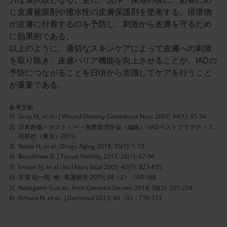
じ皮膚被膜剤や撥水性の皮膚保護剤を塗布する。排泄物
が皮膚に付着するのを予防し、刺激から皮膚を守るため
に効果的である。
以上のように、適切なスキンケアによって皮膚への刺激
を取り除き、皮膚バリア機能を向上させることが、IADの
予防につながることを日頃から意識してケアを行うこと
が重要である。
参考文献
Gray M, et al.: J Wound Ostomy Continence Nurs 2007; 34(1): 45-54
日本創傷・オストミー・失禁管理学会（編集）: IADベストプラクティス.
照林社（東京）2019.
Beele H, et al.: Drugs Aging 2018; 35(1): 1-10
Beeckman D: J Tissue Viability 2017; 26(1): 47-56
Ersser SJ, et al.: Int J Nurs Stud 2005; 42(7): 823-835
常深 祐一郎, 他 : 看護研究 2015; 48（2）: 180-188
Nakagami G,et al.: Arch Gerontol Geriatr 2014; 58(2): 201-204
Kimura N, et al.: J Dermatol 2013; 40（9）: 770-771