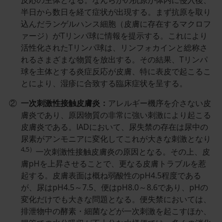
反応の主体となる。なんらかの抗原が体内に侵入後、
半日から数日を経て症状が出現する。まず抗原を取り
込んだランゲルハンス細胞（皮膚に存在するマクロフ
ァージ）がTリンパ球に情報を提示する。これにより
活性化されたTリンパ球は、リンフォカインと総称さ
れるさまざまな物質を放出する。その結果、Tリンパ
球を主体とする炎症反応が皮膚、特に表皮で起こるこ
とにより、湿疹に合致する臨床症状を呈する。
②
一次刺激性接触皮膚炎：
アレルギー機序を介さない皮
膚炎であり、原因物質の非常に強い刺激により起こる
皮膚炎である。IADにおいて、尿失禁の存在は尿中の
尿素がアンモニアに変化してこれが大きな刺激となり
4,5）
一次刺激性接触皮膚炎の原因となる。その上、皮
膚pHを上昇させることで、更なる皮膚トラブルを惹
起する。皮膚表面は概ね弱酸性のpH4.5程度である
が、尿はpH4.5～7.5、便はpH8.0～8.6であり、pHの
変化だけでも大きな問題となる。便失禁においては、
排泄物中の酵素・細菌などが一次刺激を起こすほか、