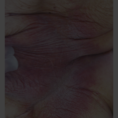
記
事
／
イ
ン
ラ
イ
ン
画
像