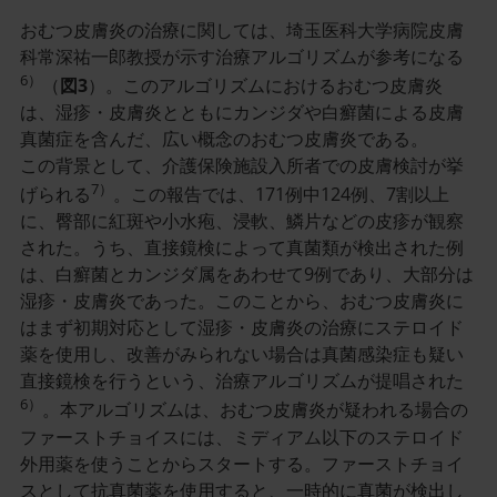
おむつ皮膚炎の治療に関しては、埼玉医科大学病院皮膚
科常深祐一郎教授が示す治療アルゴリズムが参考になる
6）
（
図3
）。このアルゴリズムにおけるおむつ皮膚炎
は、湿疹・皮膚炎とともにカンジダや白癬菌による皮膚
真菌症を含んだ、広い概念のおむつ皮膚炎である。
この背景として、介護保険施設入所者での皮膚検討が挙
7）
げられる
。この報告では、171例中124例、7割以上
に、臀部に紅斑や小水疱、浸軟、鱗片などの皮疹が観察
された。うち、直接鏡検によって真菌類が検出された例
は、白癬菌とカンジダ属をあわせて9例であり、大部分は
湿疹・皮膚炎であった。このことから、おむつ皮膚炎に
はまず初期対応として湿疹・皮膚炎の治療にステロイド
薬を使用し、改善がみられない場合は真菌感染症も疑い
直接鏡検を行うという、治療アルゴリズムが提唱された
6）
。本アルゴリズムは、おむつ皮膚炎が疑われる場合の
ファーストチョイスには、ミディアム以下のステロイド
外用薬を使うことからスタートする。ファーストチョイ
スとして抗真菌薬を使用すると、一時的に真菌が検出し