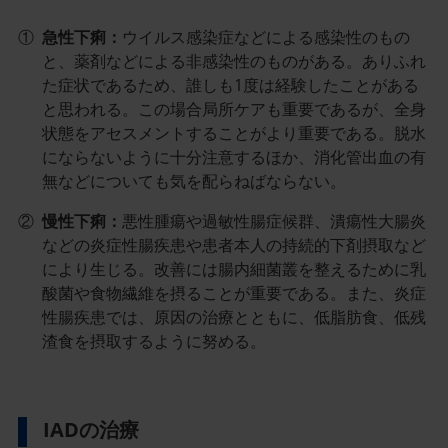
①
急性下痢：
ウイルス感染症などによる感染性のもの
と、薬剤などによる非感染性のものがある。ありふれ
た症状であるため、誰しも1度は経験したことがある
と思われる。この場合局所ケアも重要であるが、全身
状態をアセスメントすることがより重要である。脱水
にならないように十分注意するほか、消化管出血の有
無などについても気を配らねばならない。
②
慢性下痢：
悪性腫瘍や過敏性腸症候群、潰瘍性大腸炎
などの炎症性腸疾患や患者本人の持続的下剤摂取など
により生じる。改善には腸内細菌叢を整えるために乳
酸菌や食物繊維を摂ることが重要である。また、炎症
性腸疾患では、原因の治療とともに、低脂肪食、低残
渣食を摂取するように努める。
IADの治療