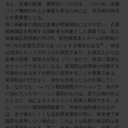
ると、皮膚の乾燥、脆弱化につながる。このため、皮膚
バリア機能の向上と修復を図るためには、洗浄後の保湿
が大変重要となる。
特に高齢者の場合は皮膚が乾燥傾向になりやすい。介護
保険施設を利用する高齢者を対象とした調査では、老人
保健施設利用者の70.5%、特別養護老人ホーム利用者の
8）
94.1%が皮脂欠乏症であったとする報告がある
。保湿
は洗浄とセットで行うのが原則であり、お風呂上がりは
皮膚の浸透・吸収力が高まっているので、保湿に最適な
タイミングであるといえる。保湿剤は排泄物が付着する
可能性がある全ての部位に使用することが重要である。
保湿剤はのびがよく、油分を含有したものが適してい
る。なかでも、ヘパリン類似物質ローションで、水の中
に油が入ったローション基剤のものは、塗り心地の向上
とともに、油によるエモリエント効果も期待できる。ま
た、ヘパリン類似物質軟膏で、外相が油性成分のもの
は、水で落ちにくくなる結果有用性が高い。有形便で保
護剤を使用しない場合は、このような剤形の保湿剤は有
力な選択肢となる。更に、洗浄・保湿の後に、必要に応