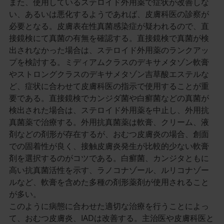
また、使用しているステロイド外用薬で症状が改善しな
い、あるいは悪化するようであれば、皮膚科医の診察が
必要となる。皮膚表在性真菌感染症が疑われるので、直
接鏡検にて真菌の有無を確認する。直接鏡検で真菌が検
出されなかった場合は、ステロイド外用薬のランクアッ
プを検討する。ミディアムクラスのデキサメタゾン軟膏
やストロングクラスのデキサメタゾン吉草酸エステルな
ど、症状に合わせて皮膚科医の指示で使用することが重
要である。直接鏡検でカンジダ菌や白癬菌などの真菌が
検出された場合は、ステロイド外用薬を中止し、外用抗
真菌薬で治療する。外用抗真菌薬は軟膏、クリーム、液
剤などの剤形が存在するが、おむつ皮膚炎の場合、創面
での固着性が良く、接触皮膚炎発生が比較的少ない軟膏
剤を選択するのがコツである。白癬菌、カンジタともに
高い抗真菌活性を示す、ラノコナゾール、ルリコナゾー
ルなど、軟膏を含めた多種の剤形薬剤が使用されること
が多い。
このように病態に合わせた適切な治療を行うことによっ
て、おむつ皮膚炎、IADは改善する。主治医や皮膚科医と