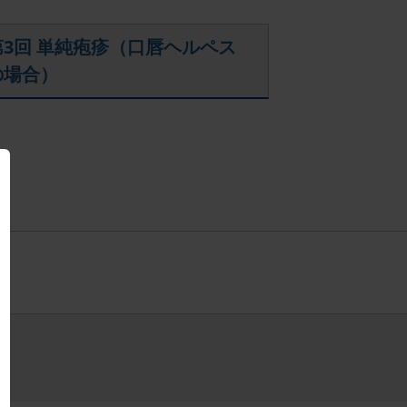
第3回 単純疱疹（口唇ヘルペス
の場合）