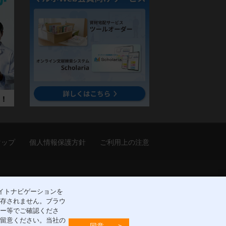
マップ
個人情報保護方針
ご利用上の注意
市北区中津1丁目5-22
[アクセスマップ]
サイトナビゲーションを
保存されません。ブラウ
ュー等でご確認くださ
ご留意ください。当社の