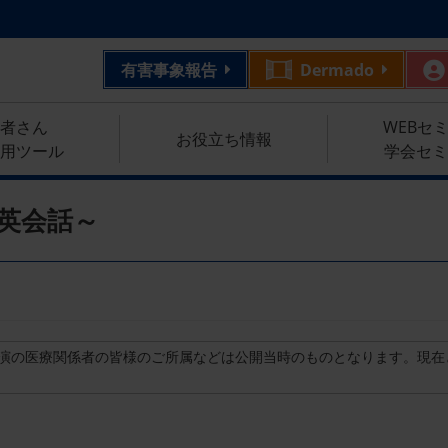
有害事象報告
Dermado
者さん
WEBセ
お役立ち情報
用ツール
学会セミ
英会話～
演の医療関係者の皆様のご所属などは公開当時のものとなります。現在