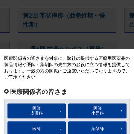
）
第2回 帯状疱疹（亜急性期～慢
性期）
）
第5回 性器ヘルペス（再発）
単純疱疹