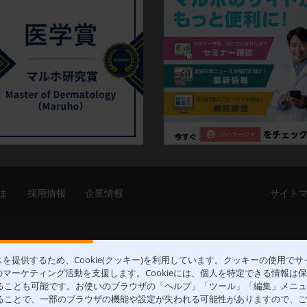
ま
採用情報
企業情報
サイト
ACCESS
〒531-0071 大阪府大阪
を提供するため、Cookie(クッキー)を利用しています。クッキーの使用で
マーケティング活動を支援します。Cookieには、個人を特定できる情報は
否することも可能です。お使いのブラウザの「ヘルプ」「ツール」「編集」メニ
否することで、一部のブラウザの機能や設定が失われる可能性がありますので、
erved.