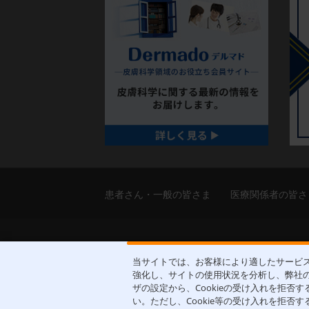
患者さん・一般の皆さま
医療関係者の皆さ
当サイトでは、お客様により適したサービス
強化し、サイトの使用状況を分析し、弊社の
皮膚科学領域での卓越した貢献を
ザの設定から、Cookieの受け入れを拒
い。ただし、Cookie等の受け入れを拒
Copyright(c)2004-2026 Maruho Co.,Ltd. All rights res