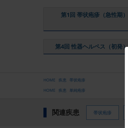
ン
第1回 帯状疱疹（急性期
第4回 性器ヘルペス（初発
HOME
疾患
帯状疱疹
HOME
疾患
単純疱疹
関連疾患
帯状疱疹