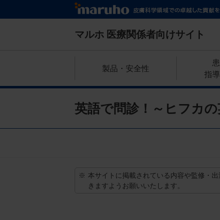
メ
イ
ン
マルホ
医療関係者向けサイト
コ
ン
グ
患
テ
製品・安全性
ロ
指導
ン
ー
ツ
に
バ
英語で問診！～ヒフカの
移
ル
動
ナ
ビ
ゲ
※
本サイトに掲載されている内容や監修・出
ー
きますようお願いいたします。
シ
ョ