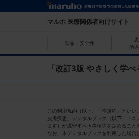
メ
イ
ン
マルホ
医療関係者向けサイト
コ
ン
グ
患
テ
製品・安全性
ロ
指導
ン
ー
ツ
に
バ
「改訂3版 やさしく学べ
移
ル
動
ナ
ビ
ゲ
この利用規約（以下、「本規約」といいま
ー
皮膚疾患」デジタルブック（以下、「本
シ
ます）が遵守すべき事項等を定めること
ョ
なお、本デジタルブックを利用した場合