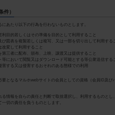
条件）
るにあたり以下の行為を行わないものとします。
営利目的若しくはその準備を目的として利用すること
及び図表を複製若しくは複写、又は一部を切り出して利用する
は改変して利用すること
を第三者に配布、頒布、上映、譲渡又は提供すること
ト等において閲覧又はダウンロード可能とする等公衆送信する
侵害する又は侵害するおそれのある態様での利用
要となるマルホwebサイトの会員としての資格（会員ID及
れる情報を自らの責任と判断で取捨選択し、利用するものとし
て一切の責任を負うものとします。