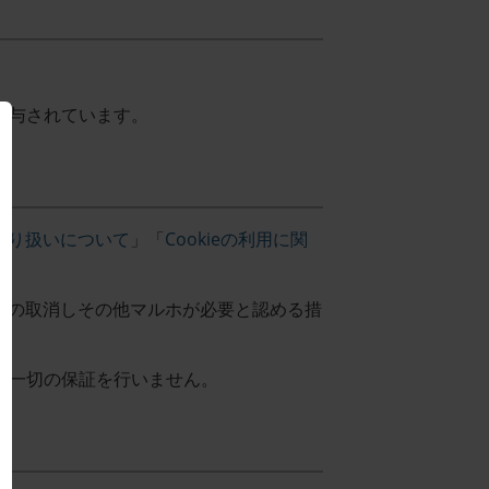
付与されています。
取り扱いについて
」「
Cookieの利用に関
録の取消しその他マルホが必要と認める措
て一切の保証を行いません。