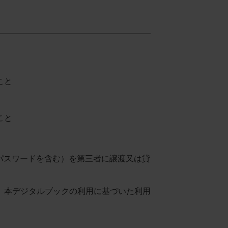
こと
こと
びパスワードを含む）を第三者に譲渡又は貸
、本デジタルブックの利用に基づいた利用