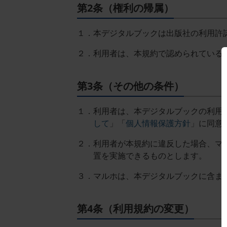
第2条（権利の帰属）
１．本デジタルブックは出版社の利用許
２．利用者は、本規約で認められている
第3条（その他の条件）
１．利用者は、本デジタルブックの利用に
して
」「
個人情報保護方針
」に同意
２．利用者が本規約に違反した場合、マ
置を実施できるものとします。
３．マルホは、本デジタルブックに含ま
第4条（利用規約の変更）