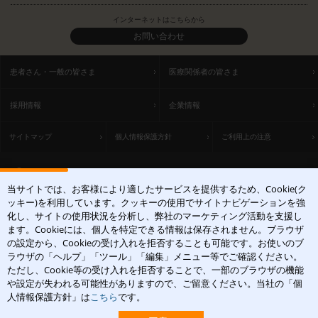
インターネットはこちらから
お問い合わせ
患者さん・一般の皆さま
医療関係者の皆さま
採用情報
企業情報
サイトマップ
個人情報保護方針
ご利用上の注意
ACCESS
当サイトでは、お客様により適したサービスを提供するため、Cookie(ク
〒531-0071 大阪府大阪市北区中津1丁目5-22
ッキー)を利用しています。クッキーの使用でサイトナビゲーションを強
[アクセスマップ]
化し、サイトの使用状況を分析し、弊社のマーケティング活動を支援し
ます。Cookieには、個人を特定できる情報は保存されません。ブラウザ
の設定から、Cookieの受け入れを拒否することも可能です。お使いのブ
ラウザの「ヘルプ」「ツール」「編集」メニュー等でご確認ください。
ただし、Cookie等の受け入れを拒否することで、一部のブラウザの機能
や設定が失われる可能性がありますので、ご留意ください。当社の「個
皮膚科学領域での卓越した貢献を
人情報保護方針」は
こちら
です。
Copyright(c)2004-2026 Maruho Co.,Ltd. All rights reserved.