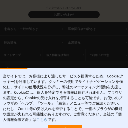
インターネットはこちらから
お問い合わせ
患者さん・一般の皆さま
医療関係者の皆さま
採用情報
企業情報
サイトマップ
個人情報保護方針
ご利用上の注意
ACCESS
当サイトでは、お客様により適したサービスを提供するため、Cookie(ク
〒531-0071 大阪府大阪市北区中津1丁目5-22
ッキー)を利用しています。クッキーの使用でサイトナビゲーションを強
[アクセスマップ]
化し、サイトの使用状況を分析し、弊社のマーケティング活動を支援し
ます。Cookieには、個人を特定できる情報は保存されません。ブラウザ
の設定から、Cookieの受け入れを拒否することも可能です。お使いのブ
ラウザの「ヘルプ」「ツール」「編集」メニュー等でご確認ください。
ただし、Cookie等の受け入れを拒否することで、一部のブラウザの機能
や設定が失われる可能性がありますので、ご留意ください。当社の「個
皮膚科学領域での卓越した貢献を
人情報保護方針」は
こちら
です。
Copyright(c)2004-2026 Maruho Co.,Ltd. All rights reserved.