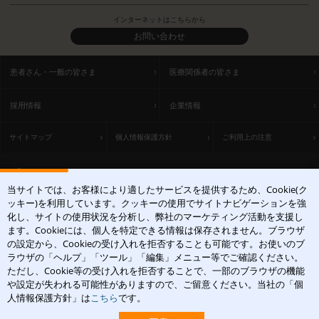
インターネットはこちらから
お問い合わせ
患者さん・一般の皆さま
医療関係者の皆さま
採用情報
企業情報
サイトマップ
個人情報保護方針
ご利用上の注意
ACCESS
当サイトでは、お客様により適したサービスを提供するため、Cookie(ク
〒531-0071 大阪府大阪市北区中津1丁目5-22
ッキー)を利用しています。クッキーの使用でサイトナビゲーションを強
[アクセスマップ]
化し、サイトの使用状況を分析し、弊社のマーケティング活動を支援し
ます。Cookieには、個人を特定できる情報は保存されません。ブラウザ
の設定から、Cookieの受け入れを拒否することも可能です。お使いのブ
ラウザの「ヘルプ」「ツール」「編集」メニュー等でご確認ください。
ただし、Cookie等の受け入れを拒否することで、一部のブラウザの機能
や設定が失われる可能性がありますので、ご留意ください。当社の「個
皮膚科学領域での卓越した貢献を
人情報保護方針」は
こちら
です。
Copyright(c)2004-2026 Maruho Co.,Ltd. All rights reserved.