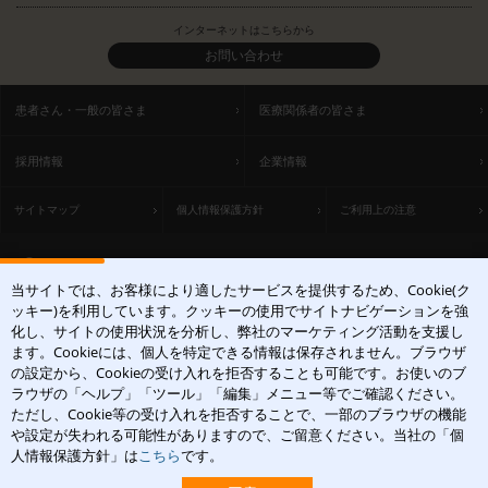
インターネットはこちらから
お問い合わせ
患者さん・一般の皆さま
医療関係者の皆さま
採用情報
企業情報
サイトマップ
個人情報保護方針
ご利用上の注意
ACCESS
当サイトでは、お客様により適したサービスを提供するため、Cookie(ク
〒531-0071 大阪府大阪市北区中津1丁目5-22
ッキー)を利用しています。クッキーの使用でサイトナビゲーションを強
[アクセスマップ]
化し、サイトの使用状況を分析し、弊社のマーケティング活動を支援し
ます。Cookieには、個人を特定できる情報は保存されません。ブラウザ
の設定から、Cookieの受け入れを拒否することも可能です。お使いのブ
ラウザの「ヘルプ」「ツール」「編集」メニュー等でご確認ください。
ただし、Cookie等の受け入れを拒否することで、一部のブラウザの機能
や設定が失われる可能性がありますので、ご留意ください。当社の「個
皮膚科学領域での卓越した貢献を
人情報保護方針」は
こちら
です。
Copyright(c)2004-2026 Maruho Co.,Ltd. All rights reserved.