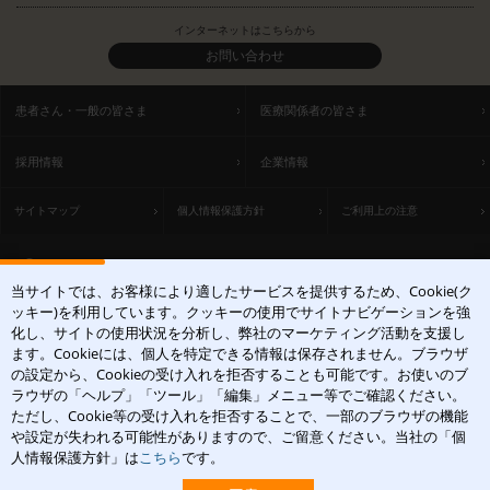
インターネットはこちらから
お問い合わせ
患者さん・一般の皆さま
医療関係者の皆さま
採用情報
企業情報
サイトマップ
個人情報保護方針
ご利用上の注意
ACCESS
当サイトでは、お客様により適したサービスを提供するため、Cookie(ク
〒531-0071 大阪府大阪市北区中津1丁目5-22
ッキー)を利用しています。クッキーの使用でサイトナビゲーションを強
[アクセスマップ]
化し、サイトの使用状況を分析し、弊社のマーケティング活動を支援し
ます。Cookieには、個人を特定できる情報は保存されません。ブラウザ
の設定から、Cookieの受け入れを拒否することも可能です。お使いのブ
ラウザの「ヘルプ」「ツール」「編集」メニュー等でご確認ください。
ただし、Cookie等の受け入れを拒否することで、一部のブラウザの機能
や設定が失われる可能性がありますので、ご留意ください。当社の「個
皮膚科学領域での卓越した貢献を
人情報保護方針」は
こちら
です。
Copyright(c)2004-2026 Maruho Co.,Ltd. All rights reserved.