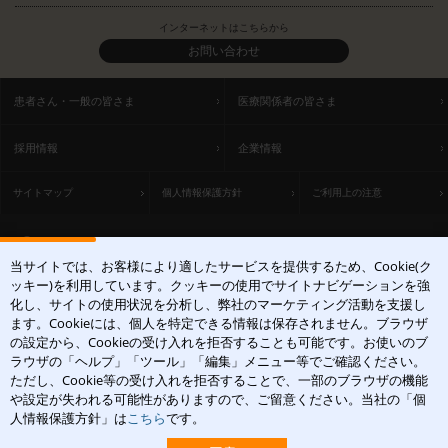
インターネットはこちらから
お問い合わせ
患者さん・一般の皆さま
医療関係者の皆さま
採用情報
企業情報
サイトマップ
個人情報保護方針
ご利用上の注意
ACCESS
当サイトでは、お客様により適したサービスを提供するため、Cookie(ク
〒531-0071 大阪府大阪市北区中津1丁目5-22
ッキー)を利用しています。クッキーの使用でサイトナビゲーションを強
[アクセスマップ]
化し、サイトの使用状況を分析し、弊社のマーケティング活動を支援し
ます。Cookieには、個人を特定できる情報は保存されません。ブラウザ
の設定から、Cookieの受け入れを拒否することも可能です。お使いのブ
ラウザの「ヘルプ」「ツール」「編集」メニュー等でご確認ください。
ただし、Cookie等の受け入れを拒否することで、一部のブラウザの機能
や設定が失われる可能性がありますので、ご留意ください。当社の「個
皮膚科学領域での卓越した貢献を
人情報保護方針」は
こちら
です。
Copyright(c)2004-2026 Maruho Co.,Ltd. All rights reserved.