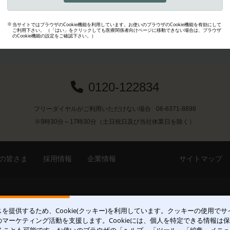
0120-122834
フリーダイヤルがご利用いただけない場合
06-6371-8898
※9時30分～17時30分（土日祝日及び当社休業日を除く）
の皆さま
採用情報
企業情報
サイトマップ
ACCESS
〒531-0071 大阪府大阪市北区中津
を提供するため、Cookie(クッキー)を利用しています。クッキーの使用で
マーケティング活動を支援します。Cookieには、個人を特定できる情報は