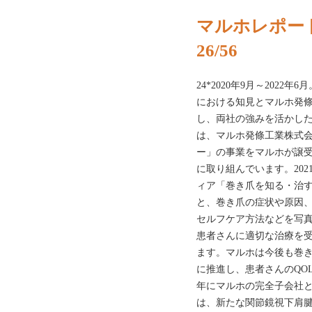
マルホレポート
26/56
24*2020年9月～202
における知見とマルホ発
し、両社の強みを活かした
は、マルホ発條工業株式
ー」の事業をマルホが譲
に取り組んでいます。20
ィア「巻き爪を知る・治
と、巻き爪の症状や原因
セルフケア方法などを写
患者さんに適切な治療を
ます。マルホは今後も巻
に推進し、患者さんのQOL
年にマルホの完全子会社となったM
は、新たな関節鏡視下肩腱板