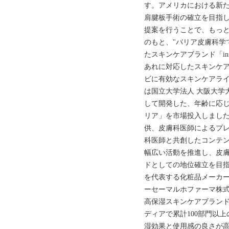
す。アメリカにおける新
肩腱板手術の確立を目指
提案を行うことで、もっ
のもと、"バリア皮膚科学
たスキンケアブランド「in
あれに対応したスキンケ
ビに有効なスキンケアライン
は国立大学法人 大阪大学
して開発した、年齢に応
リア」を市場投入しまし
供、皮膚科医師によるプ
科医師と共創したコンテンツ
幅広い活動を推進し、皮
ドとしての地位確立を目指
を代表する化粧品メーカ
ーセーマルホファーマ株式
高保湿スキンケアブランド
ディアで累計100部門以
湿効果と使用感の良さが