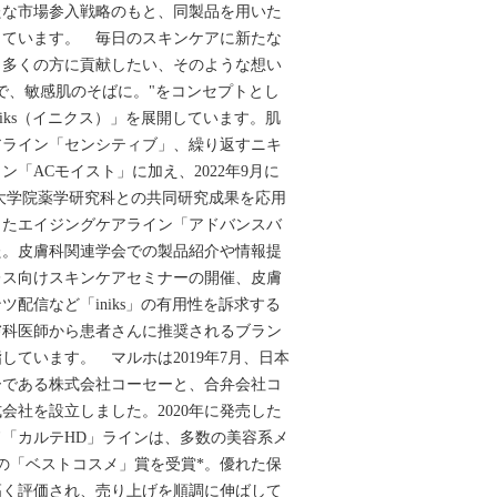
たな市場参入戦略のもと、同製品を用いた
しています。 毎日のスキンケアに新たな
と多くの方に貢献したい、そのような想い
で、敏感肌のそばに。"をコンセプトとし
iks（イニクス）」を展開しています。肌
アライン「センシティブ」、繰り返すニキ
「ACモイスト」に加え、2022年9月に
大学院薬学研究科との共同研究成果を応用
じたエイジングケアライン「アドバンスバ
た。皮膚科関連学会での製品紹介や情報提
レス向けスキンケアセミナーの開催、皮膚
配信など「iniks」の有用性を訴求する
膚科医師から患者さんに推奨されるブラン
しています。 マルホは2019年7月、日本
ーである株式会社コーセーと、合弁会社コ
会社を設立しました。2020年に発売した
「カルテHD」ラインは、多数の美容系メ
上の「ベストコスメ」賞を受賞*。優れた保
高く評価され、売り上げを順調に伸ばして