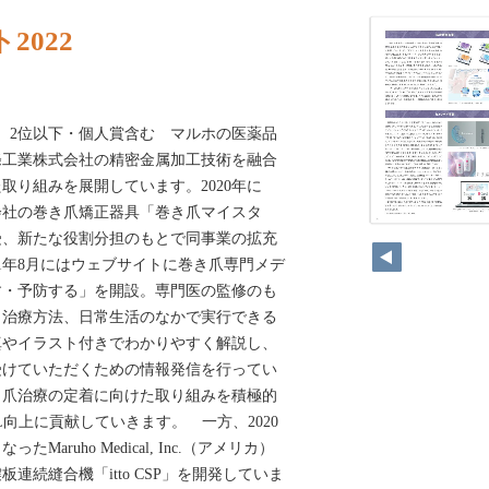
2022
2年6月。2位以下・個人賞含む マルホの医薬品
條工業株式会社の精密金属加工技術を融合
取り組みを展開しています。2020年に
会社の巻き爪矯正器具「巻き爪マイスタ
受、新たな役割分担のもとで同事業の拡充
21年8月にはウェブサイトに巻き爪専門メデ
す・予防する」を開設。専門医の監修のも
、治療方法、日常生活のなかで実行できる
真やイラスト付きでわかりやすく解説し、
受けていただくための情報発信を行ってい
き爪治療の定着に向けた取り組みを積極的
向上に貢献していきます。 一方、2020
aruho Medical, Inc.（アメリカ）
連続縫合機「itto CSP」を開発していま